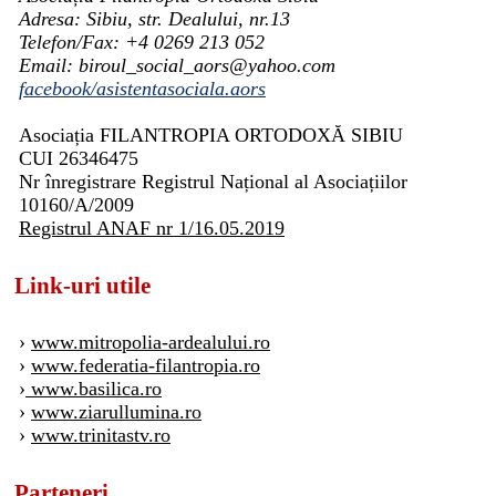
Adresa: Sibiu, str. Dealului, nr.13
Telefon/Fax: +4 0269 213 052
Email: biroul_social_aors@yahoo.com
facebook/asistentasociala.aors
Asociația FILANTROPIA ORTODOXĂ SIBIU
CUI 26346475
Nr înregistrare Registrul Național al Asociațiilor
10160/A/2009
Registrul ANAF nr 1/16.05.2019
Link-uri utile
›
www.mitropolia-ardealului.ro
›
www.federatia-filantropia.ro
›
www.basilica.ro
›
www.ziarullumina.ro
›
www.trinitastv.ro
Parteneri