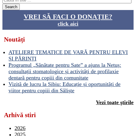
VREI SĂ FACI O DONAȚIE?
click aici
Noutăți
ATELIERE TEMATICE DE VARĂ PENTRU ELEVI
ȘI PĂRINȚI
Programul „Sănătate pentru Sate” a ajuns la Netuș:
consultații stomatologice și activități de profilaxie
dentară pentru copiii din comunitate
Vizită de lucru la Sibiu: Educație și oportunități de
viitor pentru copiii din Săliște
Vezi toate ştirile
Arhivă stiri
2026
2025