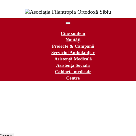
Cine suntem
Noutăți
Proiecte & Campanii
Serviciul Ambulanțier
Asistență Medicală
Asistență Socială
Cabinete medicale
Centre