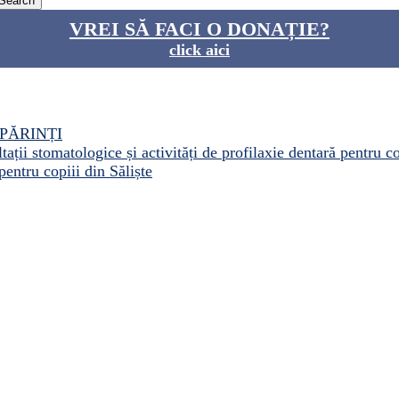
VREI SĂ FACI O DONAȚIE?
click aici
PĂRINȚI
ații stomatologice și activități de profilaxie dentară pentru c
pentru copiii din Săliște