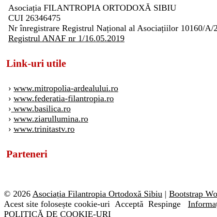
Asociația FILANTROPIA ORTODOXĂ SIBIU
CUI 26346475
Nr înregistrare Registrul Național al Asociațiilor 10160/A/
Registrul ANAF nr 1/16.05.2019
Link-uri utile
›
www.mitropolia-ardealului.ro
›
www.federatia-filantropia.ro
›
www.basilica.ro
›
www.ziarullumina.ro
›
www.trinitastv.ro
Parteneri
© 2026
Asociația Filantropia Ortodoxă Sibiu
|
Bootstrap W
Acest site folosește cookie-uri
Acceptă
Respinge
Informaț
POLITICĂ DE COOKIE-URI