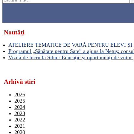
Noutăți
ATELIERE TEMATICE DE VARĂ PENTRU ELEVI ȘI 
Programul „Sănătate pentru Sate” a ajuns la Netuș: consult
Vizită de lucru la Sibiu: Educație și oportunități de viitor 
Arhivă stiri
2026
2025
2024
2023
2022
2021
2020