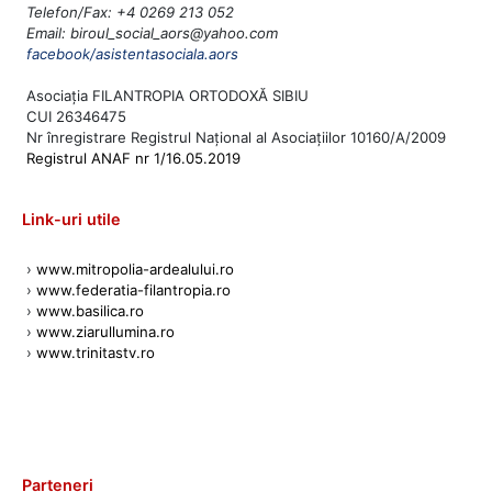
Telefon/Fax: +4 0269 213 052
Email: biroul_social_aors@yahoo.com
facebook/asistentasociala.aors
Asociația FILANTROPIA ORTODOXĂ SIBIU
CUI 26346475
Nr înregistrare Registrul Național al Asociațiilor 10160/A/2009
Registrul ANAF nr 1/16.05.2019
Link-uri utile
›
www.mitropolia-ardealului.ro
›
www.federatia-filantropia.ro
›
www.basilica.ro
›
www.ziarullumina.ro
›
www.trinitastv.ro
Parteneri