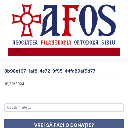
Skip
to
content
8b98e167-1af8-4e72-9f95-44fa89af5d77
19/10/2024
VREI SĂ FACI O DONAȚIE?