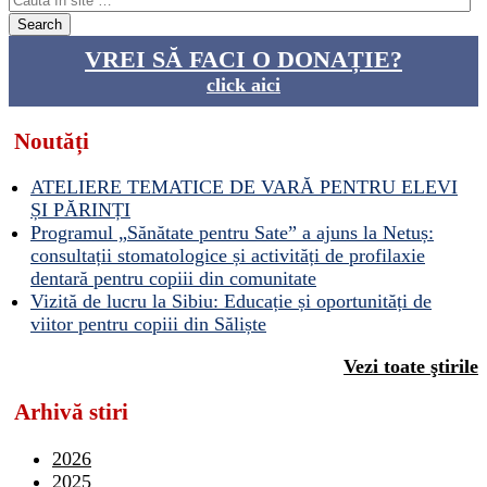
VREI SĂ FACI O DONAȚIE?
click aici
Noutăți
ATELIERE TEMATICE DE VARĂ PENTRU ELEVI
ȘI PĂRINȚI
Programul „Sănătate pentru Sate” a ajuns la Netuș:
consultații stomatologice și activități de profilaxie
dentară pentru copiii din comunitate
Vizită de lucru la Sibiu: Educație și oportunități de
viitor pentru copiii din Săliște
Vezi toate ştirile
Arhivă stiri
2026
2025