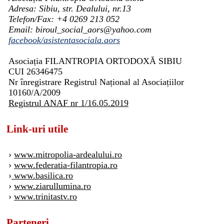
Adresa: Sibiu, str. Dealului, nr.13
Telefon/Fax: +4 0269 213 052
Email: biroul_social_aors@yahoo.com
facebook/asistentasociala.aors
Asociația FILANTROPIA ORTODOXĂ SIBIU
CUI 26346475
Nr înregistrare Registrul Național al Asociațiilor
10160/A/2009
Registrul ANAF nr 1/16.05.2019
Link-uri utile
›
www.mitropolia-ardealului.ro
›
www.federatia-filantropia.ro
›
www.basilica.ro
›
www.ziarullumina.ro
›
www.trinitastv.ro
Parteneri