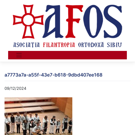
Skip
to
content
a7773a7a-a55f-43e7-b618-9dbd407ee168
09/12/2024