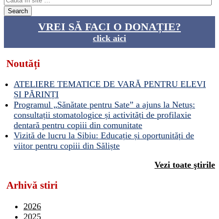
VREI SĂ FACI O DONAȚIE?
click aici
Noutăți
ATELIERE TEMATICE DE VARĂ PENTRU ELEVI
ȘI PĂRINȚI
Programul „Sănătate pentru Sate” a ajuns la Netuș:
consultații stomatologice și activități de profilaxie
dentară pentru copiii din comunitate
Vizită de lucru la Sibiu: Educație și oportunități de
viitor pentru copiii din Săliște
Vezi toate ştirile
Arhivă stiri
2026
2025