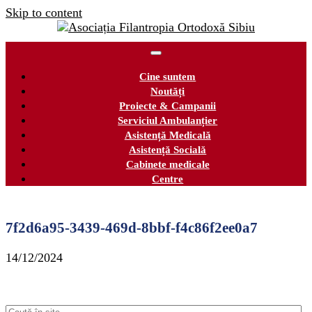
Skip to content
Cine suntem
Noutăți
Proiecte & Campanii
Serviciul Ambulanțier
Asistență Medicală
Asistență Socială
Cabinete medicale
Centre
7f2d6a95-3439-469d-8bbf-f4c86f2ee0a7
14/12/2024