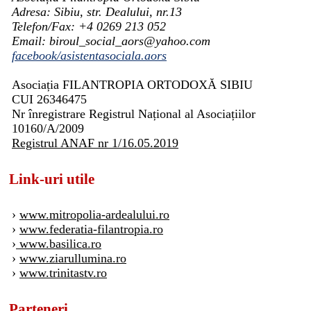
Adresa: Sibiu, str. Dealului, nr.13
Telefon/Fax: +4 0269 213 052
Email: biroul_social_aors@yahoo.com
facebook/asistentasociala.aors
Asociația FILANTROPIA ORTODOXĂ SIBIU
CUI 26346475
Nr înregistrare Registrul Național al Asociațiilor
10160/A/2009
Registrul ANAF nr 1/16.05.2019
Link-uri utile
›
www.mitropolia-ardealului.ro
›
www.federatia-filantropia.ro
›
www.basilica.ro
›
www.ziarullumina.ro
›
www.trinitastv.ro
Parteneri