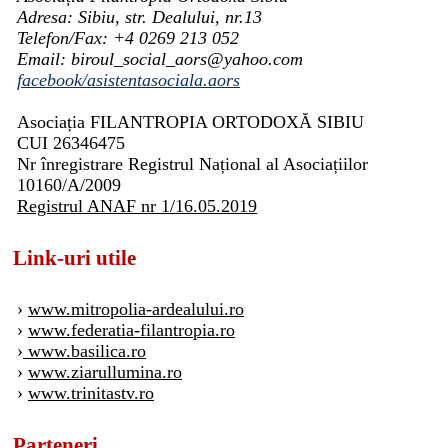
Adresa: Sibiu, str. Dealului, nr.13
Telefon/Fax: +4 0269 213 052
Email: biroul_social_aors@yahoo.com
facebook/asistentasociala.aors
Asociația FILANTROPIA ORTODOXĂ SIBIU
CUI 26346475
Nr înregistrare Registrul Național al Asociațiilor
10160/A/2009
Registrul ANAF nr 1/16.05.2019
Link-uri utile
›
www.mitropolia-ardealului.ro
›
www.federatia-filantropia.ro
›
www.basilica.ro
›
www.ziarullumina.ro
›
www.trinitastv.ro
Parteneri