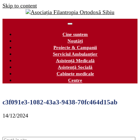
Skip to content
Cine suntem
Noutăți
Proiecte & Campanii
Serviciul Ambulanțier
Asistență Medicală
Asistență Socială
Cabinete medicale
Centre
c3f091e3-1082-43a3-9438-70fc464d15ab
14/12/2024