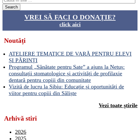
VREI SĂ FACI O DONAȚIE?
click aici
Noutăți
ATELIERE TEMATICE DE VARĂ PENTRU ELEVI
ȘI PĂRINȚI
Programul „Sănătate pentru Sate” a ajuns la Netuș:
consultații stomatologice și activități de profilaxie
dentară pentru copiii din comunitate
Vizită de lucru la Sibiu: Educație și oportunități de
viitor pentru copiii din Săliște
Vezi toate ştirile
Arhivă stiri
2026
2025