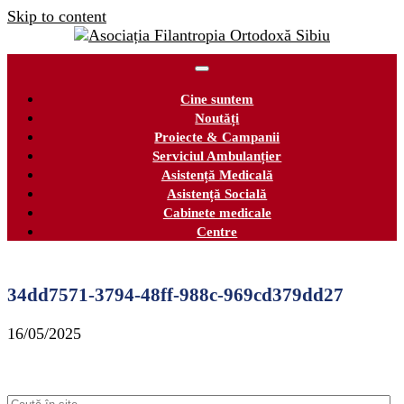
Skip to content
Cine suntem
Noutăți
Proiecte & Campanii
Serviciul Ambulanțier
Asistență Medicală
Asistență Socială
Cabinete medicale
Centre
34dd7571-3794-48ff-988c-969cd379dd27
16/05/2025