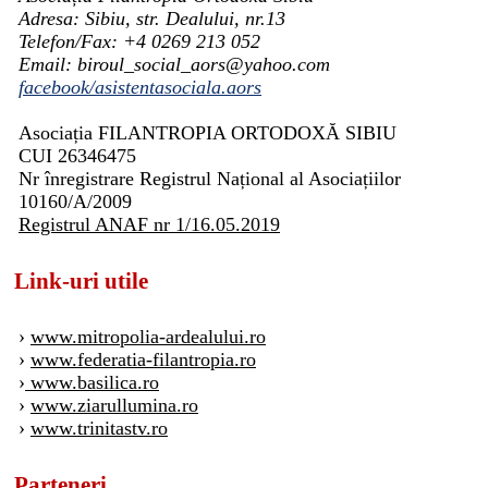
Adresa: Sibiu, str. Dealului, nr.13
Telefon/Fax: +4 0269 213 052
Email: biroul_social_aors@yahoo.com
facebook/asistentasociala.aors
Asociația FILANTROPIA ORTODOXĂ SIBIU
CUI 26346475
Nr înregistrare Registrul Național al Asociațiilor
10160/A/2009
Registrul ANAF nr 1/16.05.2019
Link-uri utile
›
www.mitropolia-ardealului.ro
›
www.federatia-filantropia.ro
›
www.basilica.ro
›
www.ziarullumina.ro
›
www.trinitastv.ro
Parteneri