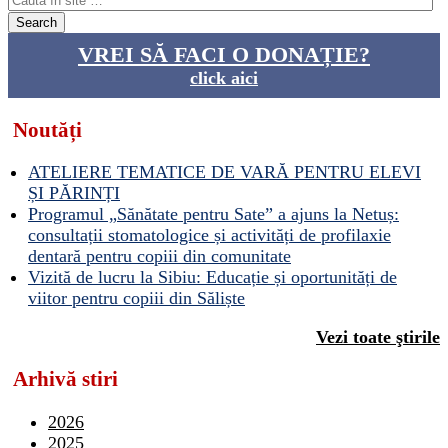
VREI SĂ FACI O DONAȚIE?
click aici
Noutăți
ATELIERE TEMATICE DE VARĂ PENTRU ELEVI
ȘI PĂRINȚI
Programul „Sănătate pentru Sate” a ajuns la Netuș:
consultații stomatologice și activități de profilaxie
dentară pentru copiii din comunitate
Vizită de lucru la Sibiu: Educație și oportunități de
viitor pentru copiii din Săliște
Vezi toate ştirile
Arhivă stiri
2026
2025