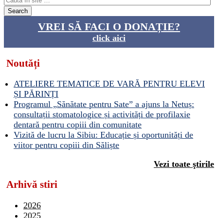
VREI SĂ FACI O DONAȚIE?
click aici
Noutăți
ATELIERE TEMATICE DE VARĂ PENTRU ELEVI
ȘI PĂRINȚI
Programul „Sănătate pentru Sate” a ajuns la Netuș:
consultații stomatologice și activități de profilaxie
dentară pentru copiii din comunitate
Vizită de lucru la Sibiu: Educație și oportunități de
viitor pentru copiii din Săliște
Vezi toate ştirile
Arhivă stiri
2026
2025