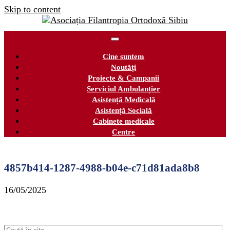
Skip to content
Cine suntem
Noutăți
Proiecte & Campanii
Serviciul Ambulanțier
Asistență Medicală
Asistență Socială
Cabinete medicale
Centre
4857b414-1287-4988-b04e-c71d81ada8b8
16/05/2025