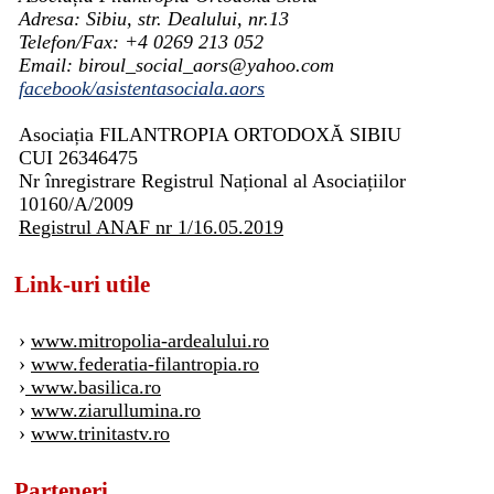
Adresa: Sibiu, str. Dealului, nr.13
Telefon/Fax: +4 0269 213 052
Email: biroul_social_aors@yahoo.com
facebook/asistentasociala.aors
Asociația FILANTROPIA ORTODOXĂ SIBIU
CUI 26346475
Nr înregistrare Registrul Național al Asociațiilor
10160/A/2009
Registrul ANAF nr 1/16.05.2019
Link-uri utile
›
www.mitropolia-ardealului.ro
›
www.federatia-filantropia.ro
›
www.basilica.ro
›
www.ziarullumina.ro
›
www.trinitastv.ro
Parteneri