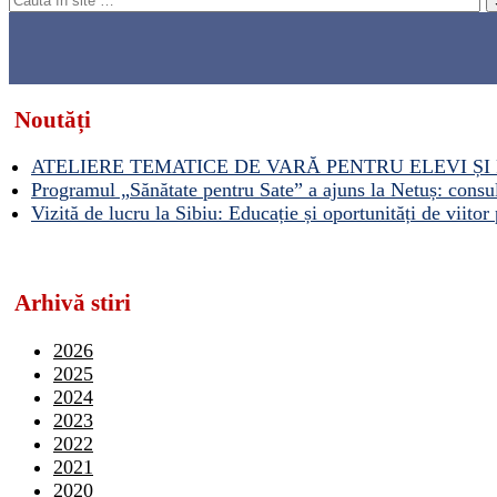
Noutăți
ATELIERE TEMATICE DE VARĂ PENTRU ELEVI ȘI 
Programul „Sănătate pentru Sate” a ajuns la Netuș: consult
Vizită de lucru la Sibiu: Educație și oportunități de viitor 
Arhivă stiri
2026
2025
2024
2023
2022
2021
2020