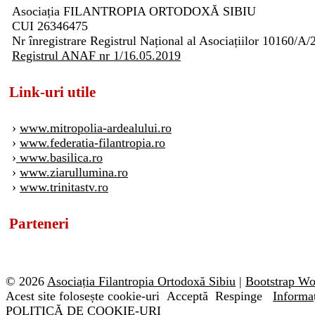
Asociația FILANTROPIA ORTODOXĂ SIBIU
CUI 26346475
Nr înregistrare Registrul Național al Asociațiilor 10160/A/
Registrul ANAF nr 1/16.05.2019
Link-uri utile
›
www.mitropolia-ardealului.ro
›
www.federatia-filantropia.ro
›
www.basilica.ro
›
www.ziarullumina.ro
›
www.trinitastv.ro
Parteneri
© 2026
Asociația Filantropia Ortodoxă Sibiu
|
Bootstrap W
Acest site folosește cookie-uri
Acceptă
Respinge
Informaț
POLITICĂ DE COOKIE-URI