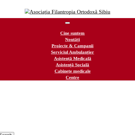
Cine suntem
Noutăți
Proiecte & Campanii
Serviciul Ambulanțier
Asistență Medicală
Asistență Socială
Cabinete medicale
Centre