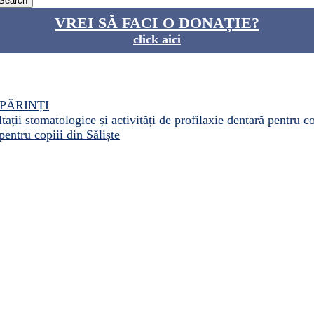
VREI SĂ FACI O DONAȚIE?
click aici
PĂRINȚI
ații stomatologice și activități de profilaxie dentară pentru c
pentru copiii din Săliște