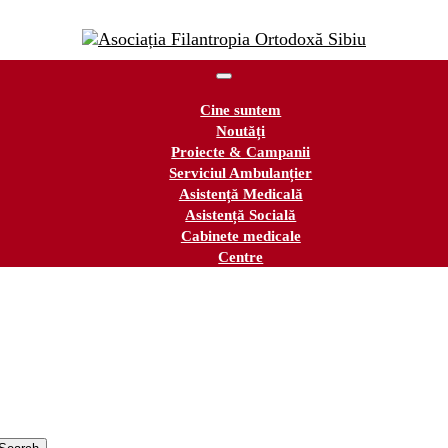
Cine suntem
Noutăți
Proiecte & Campanii
Serviciul Ambulanțier
Asistență Medicală
Asistență Socială
Cabinete medicale
Centre