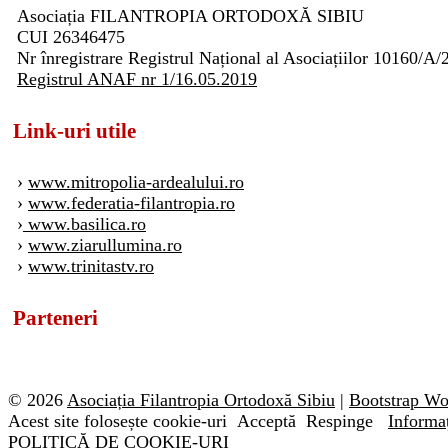
Asociația FILANTROPIA ORTODOXĂ SIBIU
CUI 26346475
Nr înregistrare Registrul Național al Asociațiilor 10160/A/
Registrul ANAF nr 1/16.05.2019
Link-uri utile
›
www.mitropolia-ardealului.ro
›
www.federatia-filantropia.ro
›
www.basilica.ro
›
www.ziarullumina.ro
›
www.trinitastv.ro
Parteneri
© 2026
Asociația Filantropia Ortodoxă Sibiu
|
Bootstrap W
Acest site folosește cookie-uri
Acceptă
Respinge
Informaț
POLITICĂ DE COOKIE-URI