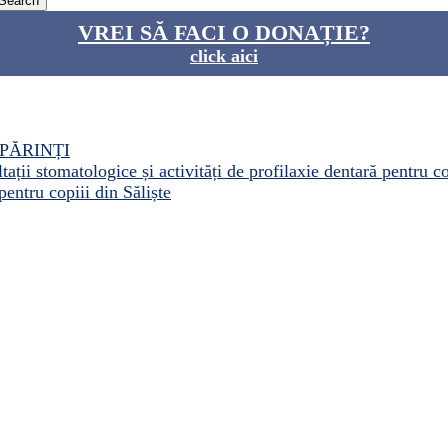
VREI SĂ FACI O DONAȚIE?
click aici
PĂRINȚI
ații stomatologice și activități de profilaxie dentară pentru c
pentru copiii din Săliște