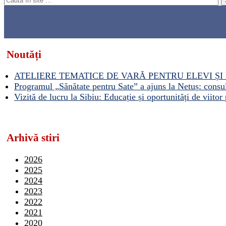
Noutăți
ATELIERE TEMATICE DE VARĂ PENTRU ELEVI ȘI 
Programul „Sănătate pentru Sate” a ajuns la Netuș: consult
Vizită de lucru la Sibiu: Educație și oportunități de viitor 
Arhivă stiri
2026
2025
2024
2023
2022
2021
2020