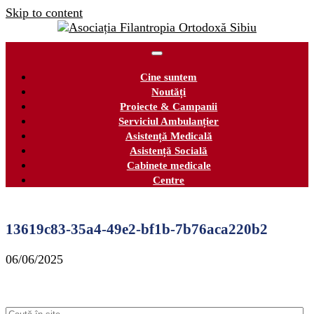
Skip to content
Cine suntem
Noutăți
Proiecte & Campanii
Serviciul Ambulanțier
Asistență Medicală
Asistență Socială
Cabinete medicale
Centre
13619c83-35a4-49e2-bf1b-7b76aca220b2
06/06/2025