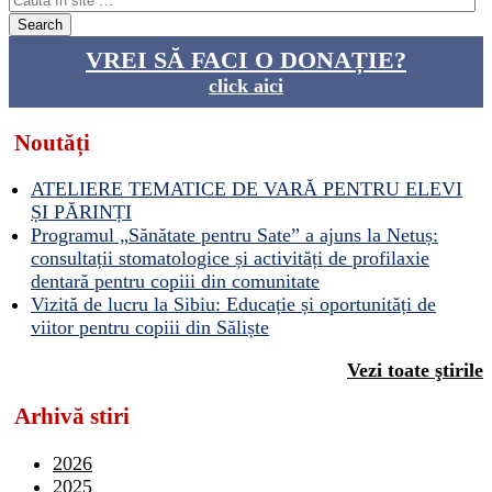
VREI SĂ FACI O DONAȚIE?
click aici
Noutăți
ATELIERE TEMATICE DE VARĂ PENTRU ELEVI
ȘI PĂRINȚI
Programul „Sănătate pentru Sate” a ajuns la Netuș:
consultații stomatologice și activități de profilaxie
dentară pentru copiii din comunitate
Vizită de lucru la Sibiu: Educație și oportunități de
viitor pentru copiii din Săliște
Vezi toate ştirile
Arhivă stiri
2026
2025