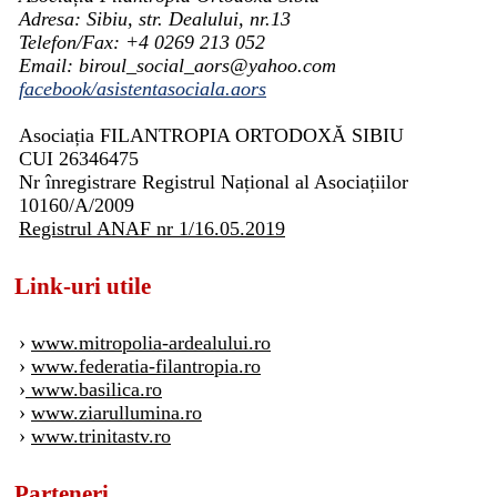
Adresa: Sibiu, str. Dealului, nr.13
Telefon/Fax: +4 0269 213 052
Email: biroul_social_aors@yahoo.com
facebook/asistentasociala.aors
Asociația FILANTROPIA ORTODOXĂ SIBIU
CUI 26346475
Nr înregistrare Registrul Național al Asociațiilor
10160/A/2009
Registrul ANAF nr 1/16.05.2019
Link-uri utile
›
www.mitropolia-ardealului.ro
›
www.federatia-filantropia.ro
›
www.basilica.ro
›
www.ziarullumina.ro
›
www.trinitastv.ro
Parteneri