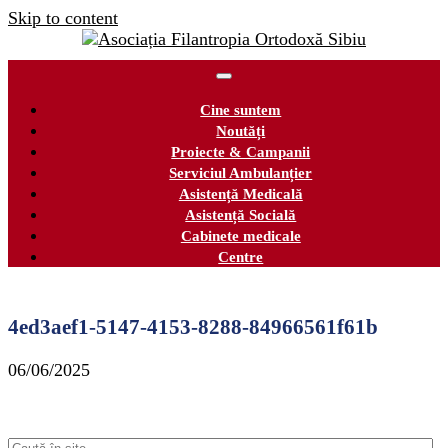
Skip to content
Cine suntem
Noutăți
Proiecte & Campanii
Serviciul Ambulanțier
Asistență Medicală
Asistență Socială
Cabinete medicale
Centre
4ed3aef1-5147-4153-8288-84966561f61b
06/06/2025