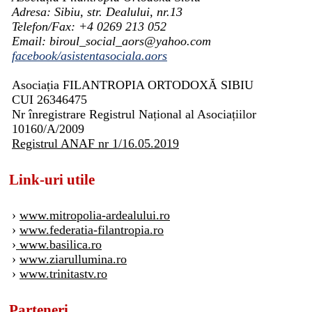
Adresa: Sibiu, str. Dealului, nr.13
Telefon/Fax: +4 0269 213 052
Email: biroul_social_aors@yahoo.com
facebook/asistentasociala.aors
Asociația FILANTROPIA ORTODOXĂ SIBIU
CUI 26346475
Nr înregistrare Registrul Național al Asociațiilor
10160/A/2009
Registrul ANAF nr 1/16.05.2019
Link-uri utile
›
www.mitropolia-ardealului.ro
›
www.federatia-filantropia.ro
›
www.basilica.ro
›
www.ziarullumina.ro
›
www.trinitastv.ro
Parteneri