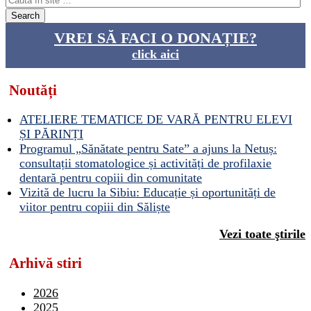
VREI SĂ FACI O DONAȚIE?
click aici
Noutăți
ATELIERE TEMATICE DE VARĂ PENTRU ELEVI
ȘI PĂRINȚI
Programul „Sănătate pentru Sate” a ajuns la Netuș:
consultații stomatologice și activități de profilaxie
dentară pentru copiii din comunitate
Vizită de lucru la Sibiu: Educație și oportunități de
viitor pentru copiii din Săliște
Vezi toate ştirile
Arhivă stiri
2026
2025