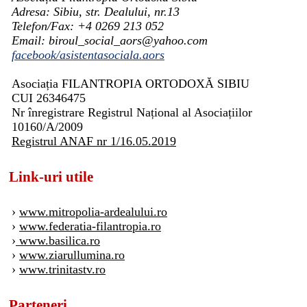
Adresa: Sibiu, str. Dealului, nr.13
Telefon/Fax: +4 0269 213 052
Email: biroul_social_aors@yahoo.com
facebook/asistentasociala.aors
Asociația FILANTROPIA ORTODOXĂ SIBIU
CUI 26346475
Nr înregistrare Registrul Național al Asociațiilor
10160/A/2009
Registrul ANAF nr 1/16.05.2019
Link-uri utile
›
www.mitropolia-ardealului.ro
›
www.federatia-filantropia.ro
›
www.basilica.ro
›
www.ziarullumina.ro
›
www.trinitastv.ro
Parteneri