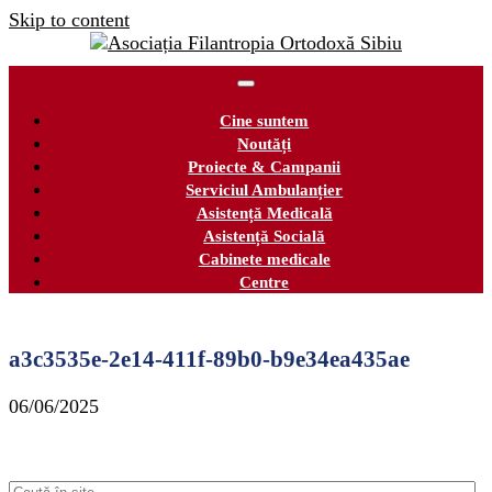
Skip to content
Cine suntem
Noutăți
Proiecte & Campanii
Serviciul Ambulanțier
Asistență Medicală
Asistență Socială
Cabinete medicale
Centre
a3c3535e-2e14-411f-89b0-b9e34ea435ae
06/06/2025