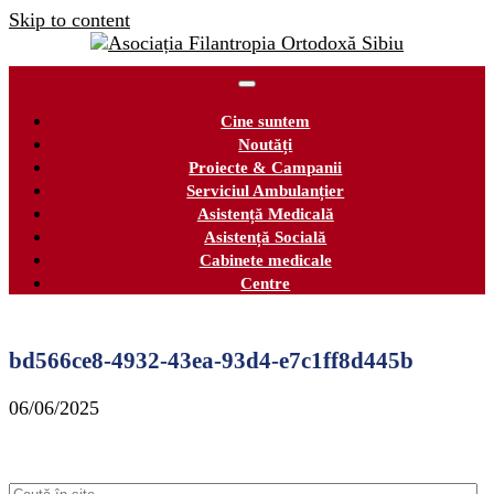
Skip to content
Cine suntem
Noutăți
Proiecte & Campanii
Serviciul Ambulanțier
Asistență Medicală
Asistență Socială
Cabinete medicale
Centre
bd566ce8-4932-43ea-93d4-e7c1ff8d445b
06/06/2025