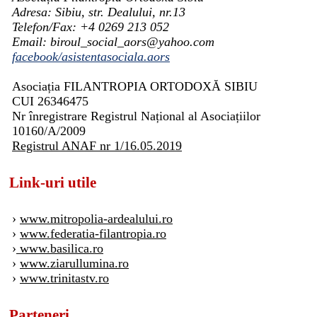
Adresa: Sibiu, str. Dealului, nr.13
Telefon/Fax: +4 0269 213 052
Email: biroul_social_aors@yahoo.com
facebook/asistentasociala.aors
Asociația FILANTROPIA ORTODOXĂ SIBIU
CUI 26346475
Nr înregistrare Registrul Național al Asociațiilor
10160/A/2009
Registrul ANAF nr 1/16.05.2019
Link-uri utile
›
www.mitropolia-ardealului.ro
›
www.federatia-filantropia.ro
›
www.basilica.ro
›
www.ziarullumina.ro
›
www.trinitastv.ro
Parteneri