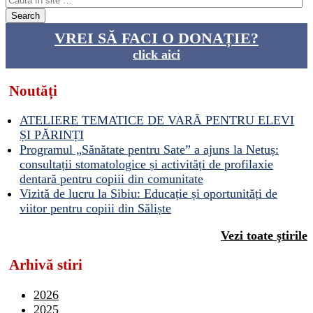
VREI SĂ FACI O DONAȚIE?
click aici
Noutăți
ATELIERE TEMATICE DE VARĂ PENTRU ELEVI
ȘI PĂRINȚI
Programul „Sănătate pentru Sate” a ajuns la Netuș:
consultații stomatologice și activități de profilaxie
dentară pentru copiii din comunitate
Vizită de lucru la Sibiu: Educație și oportunități de
viitor pentru copiii din Săliște
Vezi toate ştirile
Arhivă stiri
2026
2025