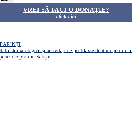
VREI SĂ FACI O DONAȚIE?
click aici
PĂRINȚI
ații stomatologice și activități de profilaxie dentară pentru c
pentru copiii din Săliște