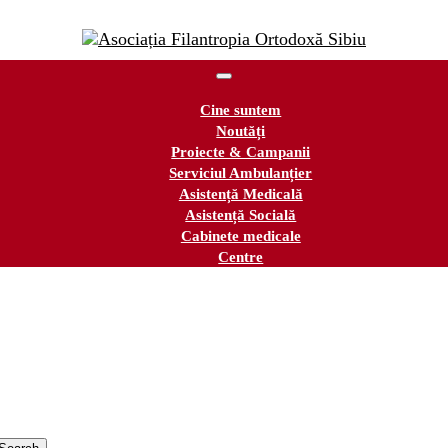
Cine suntem
Noutăți
Proiecte & Campanii
Serviciul Ambulanțier
Asistență Medicală
Asistență Socială
Cabinete medicale
Centre