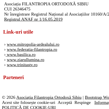
Asociația FILANTROPIA ORTODOXĂ SIBIU
CUI 26346475
Nr înregistrare Registrul Național al Asociațiilor 10160/A/
Registrul ANAF nr 1/16.05.2019
Link-uri utile
›
www.mitropolia-ardealului.ro
›
www.federatia-filantropia.ro
›
www.basilica.ro
›
www.ziarullumina.ro
›
www.trinitastv.ro
Parteneri
© 2026
Asociația Filantropia Ortodoxă Sibiu
|
Bootstrap W
Acest site folosește cookie-uri
Acceptă
Respinge
Informaț
POLITICĂ DE COOKIE-URI