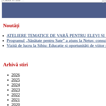
Noutăți
ATELIERE TEMATICE DE VARĂ PENTRU ELEVI ȘI 
Programul „Sănătate pentru Sate” a ajuns la Netuș: consult
Vizită de lucru la Sibiu: Educație și oportunități de viitor 
Arhivă stiri
2026
2025
2024
2023
2022
2021
2020