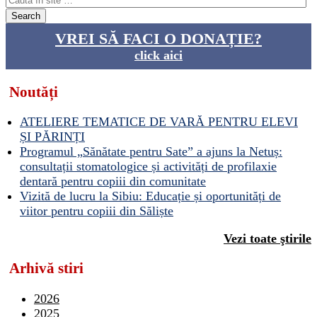
VREI SĂ FACI O DONAȚIE?
click aici
Noutăți
ATELIERE TEMATICE DE VARĂ PENTRU ELEVI
ȘI PĂRINȚI
Programul „Sănătate pentru Sate” a ajuns la Netuș:
consultații stomatologice și activități de profilaxie
dentară pentru copiii din comunitate
Vizită de lucru la Sibiu: Educație și oportunități de
viitor pentru copiii din Săliște
Vezi toate ştirile
Arhivă stiri
2026
2025