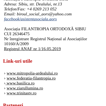
Adresa: Sibiu, str. Dealului, nr.13
Telefon/Fax: +4 0269 213 052
Email: biroul_social_aors@yahoo.com
facebook/asistentasociala.aors
Asociația FILANTROPIA ORTODOXĂ SIBIU
CUI 26346475
Nr înregistrare Registrul Național al Asociațiilor
10160/A/2009
Registrul ANAF nr 1/16.05.2019
Link-uri utile
›
www.mitropolia-ardealului.ro
›
www.federatia-filantropia.ro
›
www.basilica.ro
›
www.ziarullumina.ro
›
www.trinitastv.ro
Parteneri