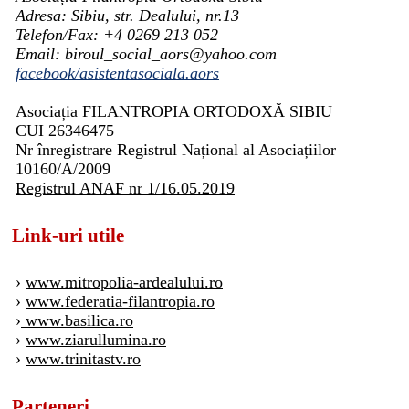
Adresa: Sibiu, str. Dealului, nr.13
Telefon/Fax: +4 0269 213 052
Email: biroul_social_aors@yahoo.com
facebook/asistentasociala.aors
Asociația FILANTROPIA ORTODOXĂ SIBIU
CUI 26346475
Nr înregistrare Registrul Național al Asociațiilor
10160/A/2009
Registrul ANAF nr 1/16.05.2019
Link-uri utile
›
www.mitropolia-ardealului.ro
›
www.federatia-filantropia.ro
›
www.basilica.ro
›
www.ziarullumina.ro
›
www.trinitastv.ro
Parteneri