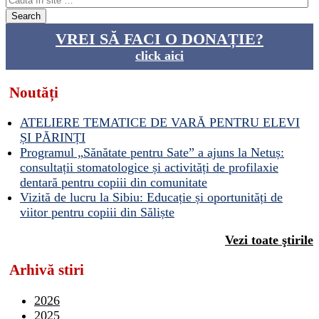
VREI SĂ FACI O DONAȚIE?
click aici
Noutăți
ATELIERE TEMATICE DE VARĂ PENTRU ELEVI
ȘI PĂRINȚI
Programul „Sănătate pentru Sate” a ajuns la Netuș:
consultații stomatologice și activități de profilaxie
dentară pentru copiii din comunitate
Vizită de lucru la Sibiu: Educație și oportunități de
viitor pentru copiii din Săliște
Vezi toate ştirile
Arhivă stiri
2026
2025