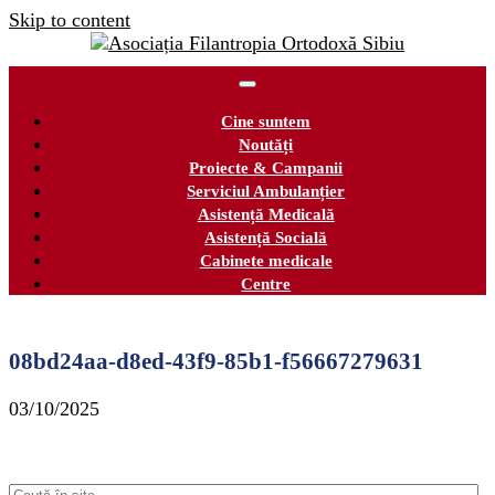
Skip to content
Cine suntem
Noutăți
Proiecte & Campanii
Serviciul Ambulanțier
Asistență Medicală
Asistență Socială
Cabinete medicale
Centre
08bd24aa-d8ed-43f9-85b1-f56667279631
03/10/2025