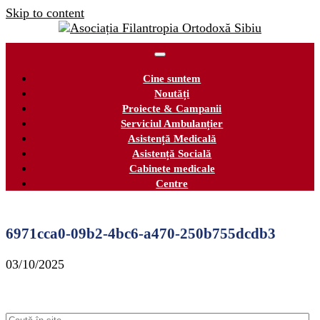
Skip to content
Cine suntem
Noutăți
Proiecte & Campanii
Serviciul Ambulanțier
Asistență Medicală
Asistență Socială
Cabinete medicale
Centre
6971cca0-09b2-4bc6-a470-250b755dcdb3
03/10/2025