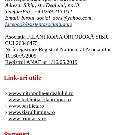
Adresa: Sibiu, str. Dealului, nr.13
Telefon/Fax: +4 0269 213 052
Email: biroul_social_aors@yahoo.com
facebook/asistentasociala.aors
Asociația FILANTROPIA ORTODOXĂ SIBIU
CUI 26346475
Nr înregistrare Registrul Național al Asociațiilor
10160/A/2009
Registrul ANAF nr 1/16.05.2019
Link-uri utile
›
www.mitropolia-ardealului.ro
›
www.federatia-filantropia.ro
›
www.basilica.ro
›
www.ziarullumina.ro
›
www.trinitastv.ro
Parteneri