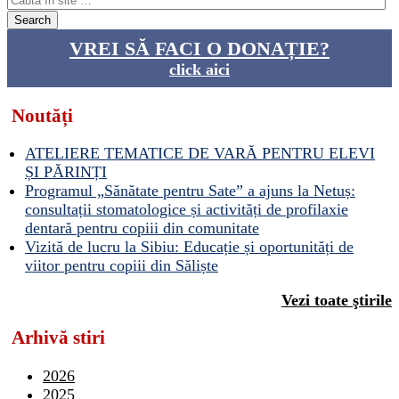
VREI SĂ FACI O DONAȚIE?
click aici
Noutăți
ATELIERE TEMATICE DE VARĂ PENTRU ELEVI
ȘI PĂRINȚI
Programul „Sănătate pentru Sate” a ajuns la Netuș:
consultații stomatologice și activități de profilaxie
dentară pentru copiii din comunitate
Vizită de lucru la Sibiu: Educație și oportunități de
viitor pentru copiii din Săliște
Vezi toate ştirile
Arhivă stiri
2026
2025