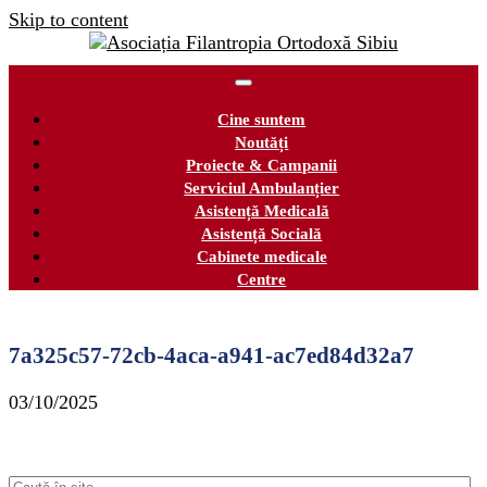
Skip to content
Cine suntem
Noutăți
Proiecte & Campanii
Serviciul Ambulanțier
Asistență Medicală
Asistență Socială
Cabinete medicale
Centre
7a325c57-72cb-4aca-a941-ac7ed84d32a7
03/10/2025