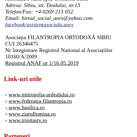
Adresa: Sibiu, str. Dealului, nr.13
Telefon/Fax: +4 0269 213 052
Email: biroul_social_aors@yahoo.com
facebook/asistentasociala.aors
Asociația FILANTROPIA ORTODOXĂ SIBIU
CUI 26346475
Nr înregistrare Registrul Național al Asociațiilor
10160/A/2009
Registrul ANAF nr 1/16.05.2019
Link-uri utile
›
www.mitropolia-ardealului.ro
›
www.federatia-filantropia.ro
›
www.basilica.ro
›
www.ziarullumina.ro
›
www.trinitastv.ro
Parteneri