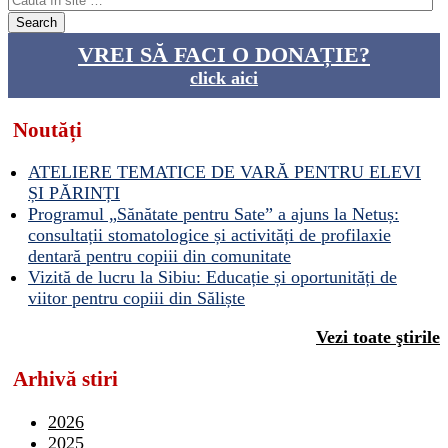
VREI SĂ FACI O DONAȚIE?
click aici
Noutăți
ATELIERE TEMATICE DE VARĂ PENTRU ELEVI
ȘI PĂRINȚI
Programul „Sănătate pentru Sate” a ajuns la Netuș:
consultații stomatologice și activități de profilaxie
dentară pentru copiii din comunitate
Vizită de lucru la Sibiu: Educație și oportunități de
viitor pentru copiii din Săliște
Vezi toate ştirile
Arhivă stiri
2026
2025