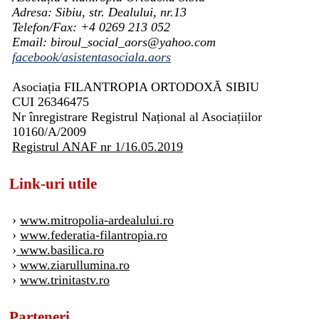
Adresa: Sibiu, str. Dealului, nr.13
Telefon/Fax: +4 0269 213 052
Email: biroul_social_aors@yahoo.com
facebook/asistentasociala.aors
Asociația FILANTROPIA ORTODOXĂ SIBIU
CUI 26346475
Nr înregistrare Registrul Național al Asociațiilor
10160/A/2009
Registrul ANAF nr 1/16.05.2019
Link-uri utile
›
www.mitropolia-ardealului.ro
›
www.federatia-filantropia.ro
›
www.basilica.ro
›
www.ziarullumina.ro
›
www.trinitastv.ro
Parteneri