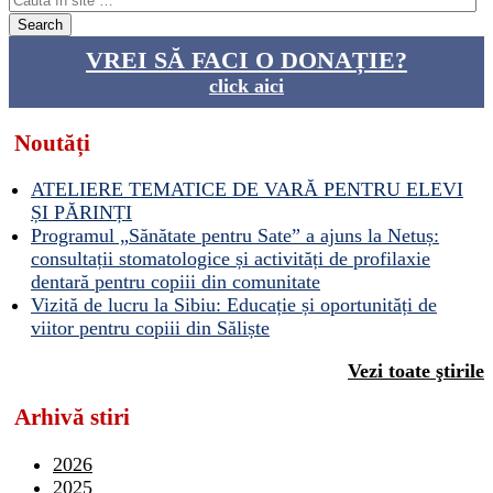
VREI SĂ FACI O DONAȚIE?
click aici
Noutăți
ATELIERE TEMATICE DE VARĂ PENTRU ELEVI
ȘI PĂRINȚI
Programul „Sănătate pentru Sate” a ajuns la Netuș:
consultații stomatologice și activități de profilaxie
dentară pentru copiii din comunitate
Vizită de lucru la Sibiu: Educație și oportunități de
viitor pentru copiii din Săliște
Vezi toate ştirile
Arhivă stiri
2026
2025