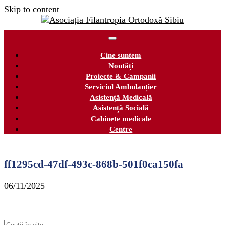
Skip to content
Cine suntem
Noutăți
Proiecte & Campanii
Serviciul Ambulanțier
Asistență Medicală
Asistență Socială
Cabinete medicale
Centre
ff1295cd-47df-493c-868b-501f0ca150fa
06/11/2025