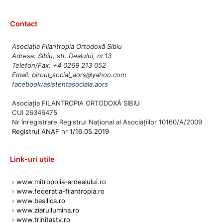
Contact
Asociația Filantropia Ortodoxă Sibiu
Adresa: Sibiu, str. Dealului, nr.13
Telefon/Fax: +4 0269 213 052
Email: biroul_social_aors@yahoo.com
facebook/asistentasociala.aors
Asociația FILANTROPIA ORTODOXĂ SIBIU
CUI 26346475
Nr înregistrare Registrul Național al Asociațiilor 10160/A/2009
Registrul ANAF nr 1/16.05.2019
Link-uri utile
›
www.mitropolia-ardealului.ro
›
www.federatia-filantropia.ro
›
www.basilica.ro
›
www.ziarullumina.ro
›
www.trinitastv.ro