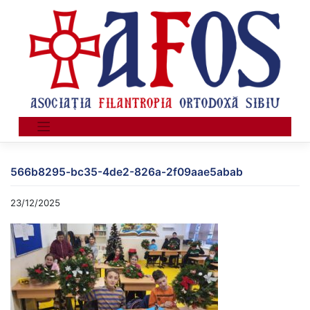
Skip
to
content
566b8295-bc35-4de2-826a-2f09aae5abab
23/12/2025