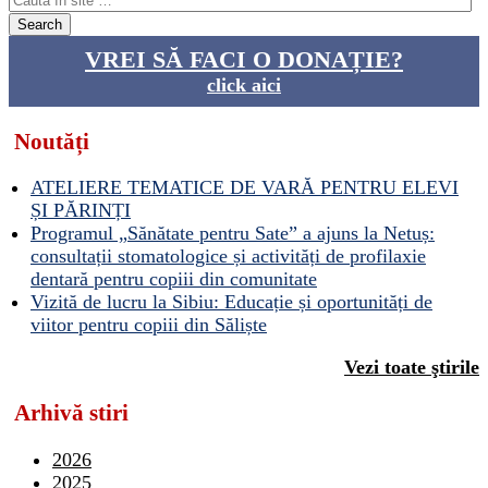
VREI SĂ FACI O DONAȚIE?
click aici
Noutăți
ATELIERE TEMATICE DE VARĂ PENTRU ELEVI
ȘI PĂRINȚI
Programul „Sănătate pentru Sate” a ajuns la Netuș:
consultații stomatologice și activități de profilaxie
dentară pentru copiii din comunitate
Vizită de lucru la Sibiu: Educație și oportunități de
viitor pentru copiii din Săliște
Vezi toate ştirile
Arhivă stiri
2026
2025