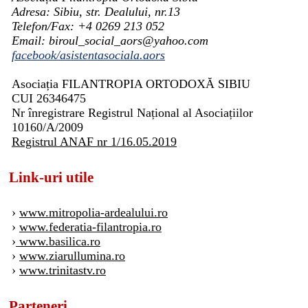
Adresa: Sibiu, str. Dealului, nr.13
Telefon/Fax: +4 0269 213 052
Email: biroul_social_aors@yahoo.com
facebook/asistentasociala.aors
Asociația FILANTROPIA ORTODOXĂ SIBIU
CUI 26346475
Nr înregistrare Registrul Național al Asociațiilor
10160/A/2009
Registrul ANAF nr 1/16.05.2019
Link-uri utile
›
www.mitropolia-ardealului.ro
›
www.federatia-filantropia.ro
›
www.basilica.ro
›
www.ziarullumina.ro
›
www.trinitastv.ro
Parteneri