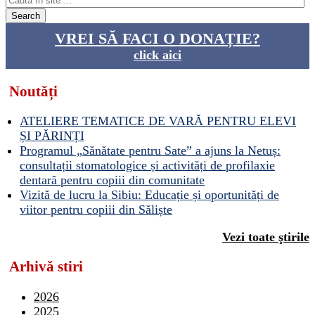
VREI SĂ FACI O DONAȚIE?
click aici
Noutăți
ATELIERE TEMATICE DE VARĂ PENTRU ELEVI
ȘI PĂRINȚI
Programul „Sănătate pentru Sate” a ajuns la Netuș:
consultații stomatologice și activități de profilaxie
dentară pentru copiii din comunitate
Vizită de lucru la Sibiu: Educație și oportunități de
viitor pentru copiii din Săliște
Vezi toate ştirile
Arhivă stiri
2026
2025