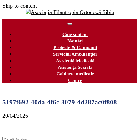
Skip to content
Cine suntem
Noutăți
Proiecte & Campanii
Serviciul Ambulanțier
Asistență Medicală
Asistență Socială
Cabinete medicale
Centre
5197f692-40da-4f6c-8079-4d287ac0f808
20/04/2026