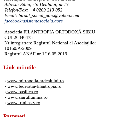
Adresa: Sibiu, str. Dealului, nr.13
Telefon/Fax: +4 0269 213 052
Email: biroul_social_aors@yahoo.com
facebook/asistentasociala.aors
Asociația FILANTROPIA ORTODOXĂ SIBIU
CUI 26346475
Nr înregistrare Registrul Național al Asociațiilor
10160/A/2009
Registrul ANAF nr 1/16.05.2019
Link-uri utile
›
www.mitropolia-ardealului.ro
›
www.federatia-filantropia.ro
›
www.basilica.ro
›
www.ziarullumina.ro
›
www.trinitastv.ro
Parteneri