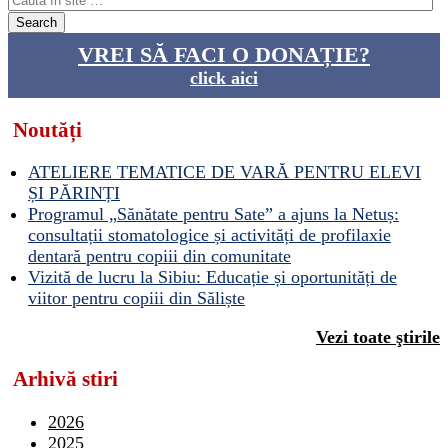
VREI SĂ FACI O DONAȚIE?
click aici
Noutăți
ATELIERE TEMATICE DE VARĂ PENTRU ELEVI
ȘI PĂRINȚI
Programul „Sănătate pentru Sate” a ajuns la Netuș:
consultații stomatologice și activități de profilaxie
dentară pentru copiii din comunitate
Vizită de lucru la Sibiu: Educație și oportunități de
viitor pentru copiii din Săliște
Vezi toate ştirile
Arhivă stiri
2026
2025