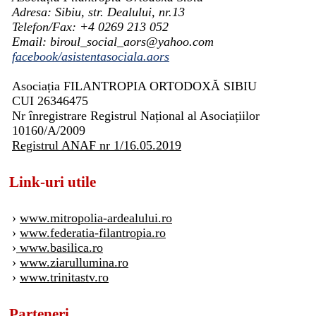
Adresa: Sibiu, str. Dealului, nr.13
Telefon/Fax: +4 0269 213 052
Email: biroul_social_aors@yahoo.com
facebook/asistentasociala.aors
Asociația FILANTROPIA ORTODOXĂ SIBIU
CUI 26346475
Nr înregistrare Registrul Național al Asociațiilor
10160/A/2009
Registrul ANAF nr 1/16.05.2019
Link-uri utile
›
www.mitropolia-ardealului.ro
›
www.federatia-filantropia.ro
›
www.basilica.ro
›
www.ziarullumina.ro
›
www.trinitastv.ro
Parteneri