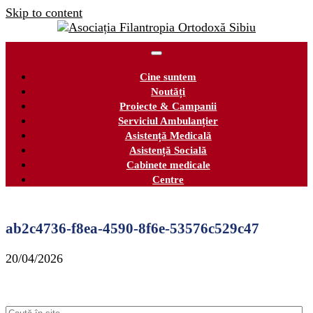
Skip to content
Cine suntem
Noutăți
Proiecte & Campanii
Serviciul Ambulanțier
Asistență Medicală
Asistență Socială
Cabinete medicale
Centre
ab2c4736-f8ea-4590-8f6e-53576c529c47
20/04/2026