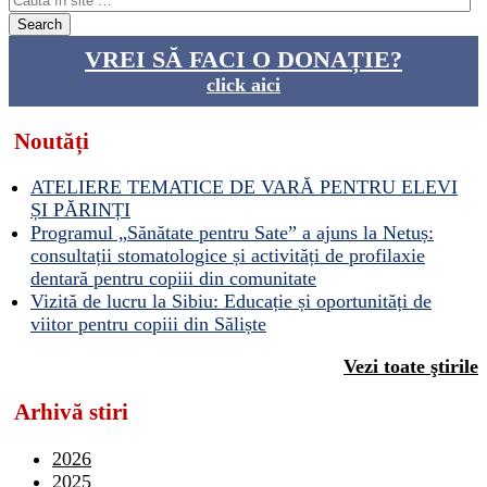
VREI SĂ FACI O DONAȚIE?
click aici
Noutăți
ATELIERE TEMATICE DE VARĂ PENTRU ELEVI
ȘI PĂRINȚI
Programul „Sănătate pentru Sate” a ajuns la Netuș:
consultații stomatologice și activități de profilaxie
dentară pentru copiii din comunitate
Vizită de lucru la Sibiu: Educație și oportunități de
viitor pentru copiii din Săliște
Vezi toate ştirile
Arhivă stiri
2026
2025