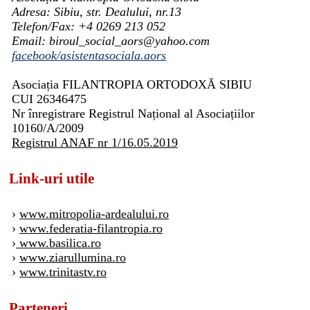
Adresa: Sibiu, str. Dealului, nr.13
Telefon/Fax: +4 0269 213 052
Email: biroul_social_aors@yahoo.com
facebook/asistentasociala.aors
Asociația FILANTROPIA ORTODOXĂ SIBIU
CUI 26346475
Nr înregistrare Registrul Național al Asociațiilor
10160/A/2009
Registrul ANAF nr 1/16.05.2019
Link-uri utile
›
www.mitropolia-ardealului.ro
›
www.federatia-filantropia.ro
›
www.basilica.ro
›
www.ziarullumina.ro
›
www.trinitastv.ro
Parteneri