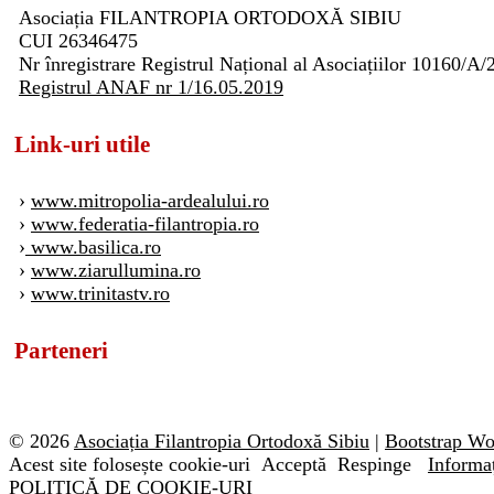
Asociația FILANTROPIA ORTODOXĂ SIBIU
CUI 26346475
Nr înregistrare Registrul Național al Asociațiilor 10160/A/
Registrul ANAF nr 1/16.05.2019
Link-uri utile
›
www.mitropolia-ardealului.ro
›
www.federatia-filantropia.ro
›
www.basilica.ro
›
www.ziarullumina.ro
›
www.trinitastv.ro
Parteneri
© 2026
Asociația Filantropia Ortodoxă Sibiu
|
Bootstrap W
Acest site folosește cookie-uri
Acceptă
Respinge
Informaț
POLITICĂ DE COOKIE-URI