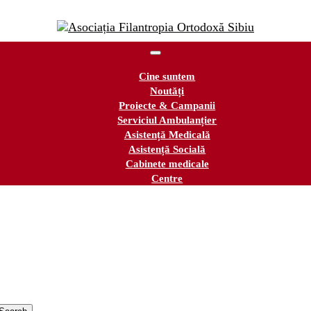
Cine suntem
Noutăți
Proiecte & Campanii
Serviciul Ambulanțier
Asistență Medicală
Asistență Socială
Cabinete medicale
Centre