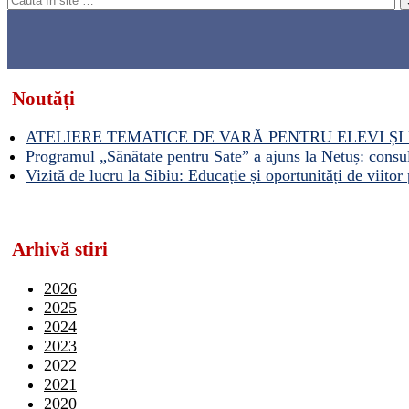
Noutăți
ATELIERE TEMATICE DE VARĂ PENTRU ELEVI ȘI 
Programul „Sănătate pentru Sate” a ajuns la Netuș: consult
Vizită de lucru la Sibiu: Educație și oportunități de viitor 
Arhivă stiri
2026
2025
2024
2023
2022
2021
2020