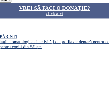
VREI SĂ FACI O DONAȚIE?
click aici
PĂRINȚI
ații stomatologice și activități de profilaxie dentară pentru c
pentru copiii din Săliște