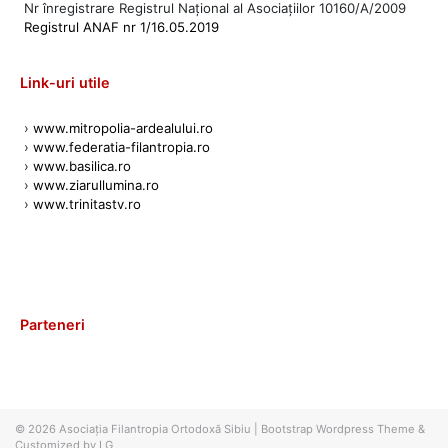
Nr înregistrare Registrul Național al Asociațiilor 10160/A/2009
Registrul ANAF nr 1/16.05.2019
Link-uri utile
›
www.mitropolia-ardealului.ro
›
www.federatia-filantropia.ro
›
www.basilica.ro
›
www.ziarullumina.ro
›
www.trinitastv.ro
Parteneri
© 2026
Asociația Filantropia Ortodoxă Sibiu
|
Bootstrap Wordpress Theme
&
Customized by LG