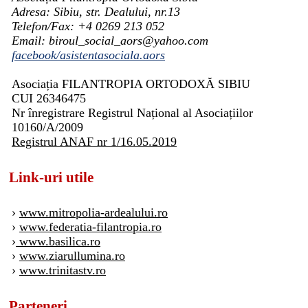
Adresa: Sibiu, str. Dealului, nr.13
Telefon/Fax: +4 0269 213 052
Email: biroul_social_aors@yahoo.com
facebook/asistentasociala.aors
Asociația FILANTROPIA ORTODOXĂ SIBIU
CUI 26346475
Nr înregistrare Registrul Național al Asociațiilor
10160/A/2009
Registrul ANAF nr 1/16.05.2019
Link-uri utile
›
www.mitropolia-ardealului.ro
›
www.federatia-filantropia.ro
›
www.basilica.ro
›
www.ziarullumina.ro
›
www.trinitastv.ro
Parteneri