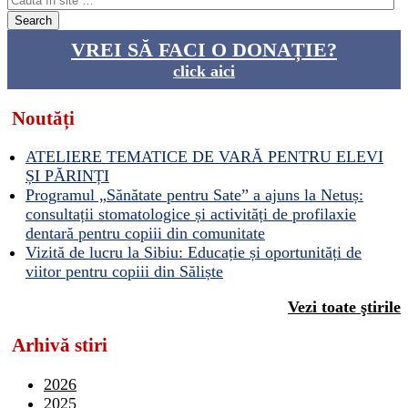
VREI SĂ FACI O DONAȚIE?
click aici
Noutăți
ATELIERE TEMATICE DE VARĂ PENTRU ELEVI
ȘI PĂRINȚI
Programul „Sănătate pentru Sate” a ajuns la Netuș:
consultații stomatologice și activități de profilaxie
dentară pentru copiii din comunitate
Vizită de lucru la Sibiu: Educație și oportunități de
viitor pentru copiii din Săliște
Vezi toate ştirile
Arhivă stiri
2026
2025