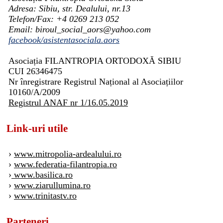
Adresa: Sibiu, str. Dealului, nr.13
Telefon/Fax: +4 0269 213 052
Email: biroul_social_aors@yahoo.com
facebook/asistentasociala.aors
Asociația FILANTROPIA ORTODOXĂ SIBIU
CUI 26346475
Nr înregistrare Registrul Național al Asociațiilor
10160/A/2009
Registrul ANAF nr 1/16.05.2019
Link-uri utile
›
www.mitropolia-ardealului.ro
›
www.federatia-filantropia.ro
›
www.basilica.ro
›
www.ziarullumina.ro
›
www.trinitastv.ro
Parteneri