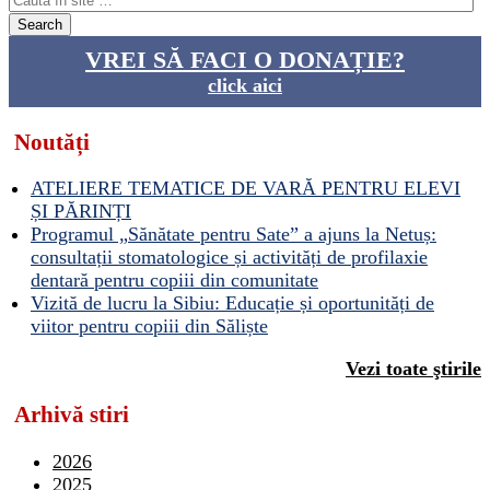
VREI SĂ FACI O DONAȚIE?
click aici
Noutăți
ATELIERE TEMATICE DE VARĂ PENTRU ELEVI
ȘI PĂRINȚI
Programul „Sănătate pentru Sate” a ajuns la Netuș:
consultații stomatologice și activități de profilaxie
dentară pentru copiii din comunitate
Vizită de lucru la Sibiu: Educație și oportunități de
viitor pentru copiii din Săliște
Vezi toate ştirile
Arhivă stiri
2026
2025