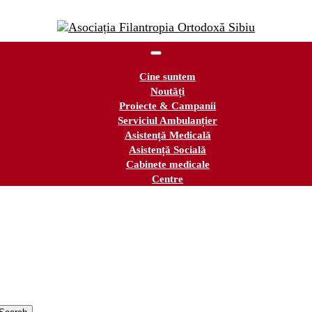
Cine suntem
Noutăți
Proiecte & Campanii
Serviciul Ambulanțier
Asistență Medicală
Asistență Socială
Cabinete medicale
Centre