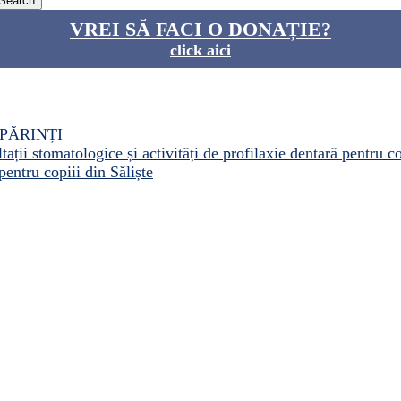
VREI SĂ FACI O DONAȚIE?
click aici
PĂRINȚI
ații stomatologice și activități de profilaxie dentară pentru c
pentru copiii din Săliște