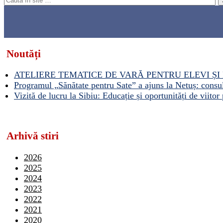
Noutăți
ATELIERE TEMATICE DE VARĂ PENTRU ELEVI ȘI 
Programul „Sănătate pentru Sate” a ajuns la Netuș: consult
Vizită de lucru la Sibiu: Educație și oportunități de viitor 
Arhivă stiri
2026
2025
2024
2023
2022
2021
2020