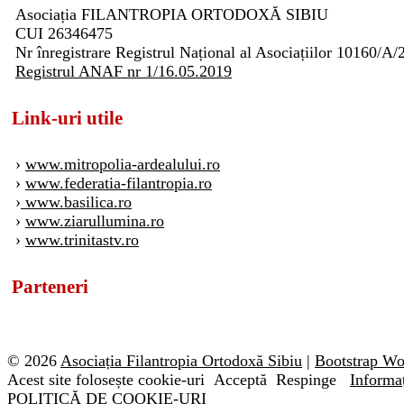
Asociația FILANTROPIA ORTODOXĂ SIBIU
CUI 26346475
Nr înregistrare Registrul Național al Asociațiilor 10160/A/
Registrul ANAF nr 1/16.05.2019
Link-uri utile
›
www.mitropolia-ardealului.ro
›
www.federatia-filantropia.ro
›
www.basilica.ro
›
www.ziarullumina.ro
›
www.trinitastv.ro
Parteneri
© 2026
Asociația Filantropia Ortodoxă Sibiu
|
Bootstrap W
Acest site folosește cookie-uri
Acceptă
Respinge
Informaț
POLITICĂ DE COOKIE-URI