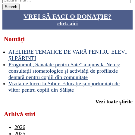
VREI SĂ FACI O DONAȚIE?
click aici
Noutăți
ATELIERE TEMATICE DE VARĂ PENTRU ELEVI
ȘI PĂRINȚI
Programul „Sănătate pentru Sate” a ajuns la Netuș:
consultații stomatologice și activități de profilaxie
dentară pentru copiii din comunitate
Vizită de lucru la Sibiu: Educație și oportunități de
viitor pentru copiii din Săliște
Vezi toate ştirile
Arhivă stiri
2026
2025