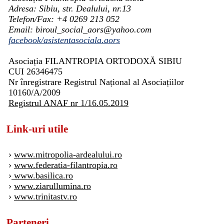
Adresa: Sibiu, str. Dealului, nr.13
Telefon/Fax: +4 0269 213 052
Email: biroul_social_aors@yahoo.com
facebook/asistentasociala.aors
Asociația FILANTROPIA ORTODOXĂ SIBIU
CUI 26346475
Nr înregistrare Registrul Național al Asociațiilor
10160/A/2009
Registrul ANAF nr 1/16.05.2019
Link-uri utile
›
www.mitropolia-ardealului.ro
›
www.federatia-filantropia.ro
›
www.basilica.ro
›
www.ziarullumina.ro
›
www.trinitastv.ro
Parteneri