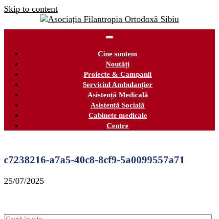
Skip to content
Cine suntem
Noutăți
Proiecte & Campanii
Serviciul Ambulanțier
Asistență Medicală
Asistență Socială
Cabinete medicale
Centre
c7238216-a7a5-40c8-8cf9-5a0099557a71
25/07/2025