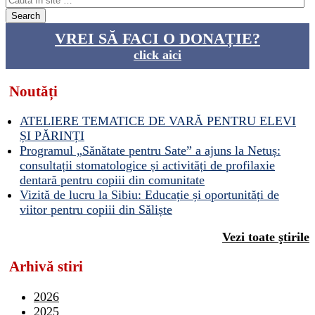
VREI SĂ FACI O DONAȚIE?
click aici
Noutăți
ATELIERE TEMATICE DE VARĂ PENTRU ELEVI
ȘI PĂRINȚI
Programul „Sănătate pentru Sate” a ajuns la Netuș:
consultații stomatologice și activități de profilaxie
dentară pentru copiii din comunitate
Vizită de lucru la Sibiu: Educație și oportunități de
viitor pentru copiii din Săliște
Vezi toate ştirile
Arhivă stiri
2026
2025