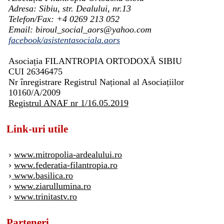
Adresa: Sibiu, str. Dealului, nr.13
Telefon/Fax: +4 0269 213 052
Email: biroul_social_aors@yahoo.com
facebook/asistentasociala.aors
Asociația FILANTROPIA ORTODOXĂ SIBIU
CUI 26346475
Nr înregistrare Registrul Național al Asociațiilor
10160/A/2009
Registrul ANAF nr 1/16.05.2019
Link-uri utile
›
www.mitropolia-ardealului.ro
›
www.federatia-filantropia.ro
›
www.basilica.ro
›
www.ziarullumina.ro
›
www.trinitastv.ro
Parteneri