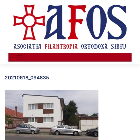
Skip
to
content
20210618_094835