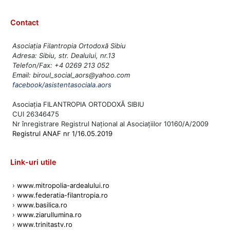
Contact
Asociația Filantropia Ortodoxă Sibiu
Adresa: Sibiu, str. Dealului, nr.13
Telefon/Fax: +4 0269 213 052
Email: biroul_social_aors@yahoo.com
facebook/asistentasociala.aors
Asociația FILANTROPIA ORTODOXĂ SIBIU
CUI 26346475
Nr înregistrare Registrul Național al Asociațiilor 10160/A/2009
Registrul ANAF nr 1/16.05.2019
Link-uri utile
›
www.mitropolia-ardealului.ro
›
www.federatia-filantropia.ro
›
www.basilica.ro
›
www.ziarullumina.ro
›
www.trinitastv.ro