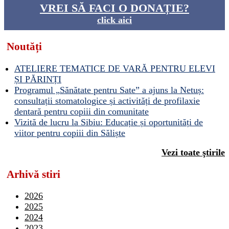
VREI SĂ FACI O DONAȚIE?
click aici
Noutăți
ATELIERE TEMATICE DE VARĂ PENTRU ELEVI
ȘI PĂRINȚI
Programul „Sănătate pentru Sate” a ajuns la Netuș:
consultații stomatologice și activități de profilaxie
dentară pentru copiii din comunitate
Vizită de lucru la Sibiu: Educație și oportunități de
viitor pentru copiii din Săliște
Vezi toate ştirile
Arhivă stiri
2026
2025
2024
2023