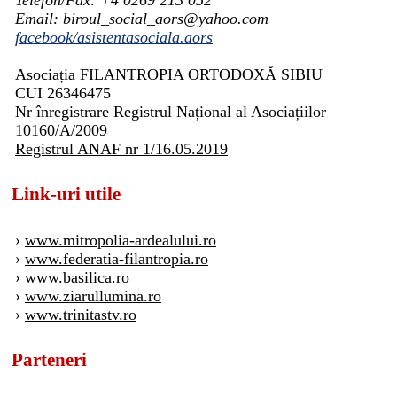
Email: biroul_social_aors@yahoo.com
facebook/asistentasociala.aors
Asociația FILANTROPIA ORTODOXĂ SIBIU
CUI 26346475
Nr înregistrare Registrul Național al Asociațiilor
10160/A/2009
Registrul ANAF nr 1/16.05.2019
Link-uri utile
›
www.mitropolia-ardealului.ro
›
www.federatia-filantropia.ro
›
www.basilica.ro
›
www.ziarullumina.ro
›
www.trinitastv.ro
Parteneri