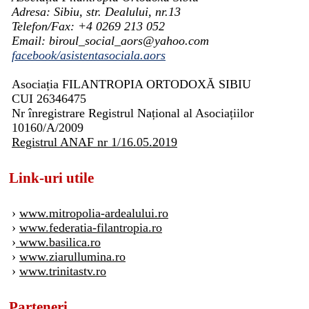
Adresa: Sibiu, str. Dealului, nr.13
Telefon/Fax: +4 0269 213 052
Email: biroul_social_aors@yahoo.com
facebook/asistentasociala.aors
Asociația FILANTROPIA ORTODOXĂ SIBIU
CUI 26346475
Nr înregistrare Registrul Național al Asociațiilor
10160/A/2009
Registrul ANAF nr 1/16.05.2019
Link-uri utile
›
www.mitropolia-ardealului.ro
›
www.federatia-filantropia.ro
›
www.basilica.ro
›
www.ziarullumina.ro
›
www.trinitastv.ro
Parteneri