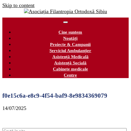
Skip to content
Cine suntem
Noutăți
Proiecte & Campanii
Serviciul Ambulanțier
Asistență Medicală
Asistență Socială
Cabinete medicale
Centre
f0e15c6a-e8c9-4f54-baf9-8e9834369079
14/07/2025