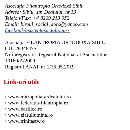
Asociația Filantropia Ortodoxă Sibiu
Adresa: Sibiu, str. Dealului, nr.13
Telefon/Fax: +4 0269 213 052
Email: biroul_social_aors@yahoo.com
facebook/asistentasociala.aors
Asociația FILANTROPIA ORTODOXĂ SIBIU
CUI 26346475
Nr înregistrare Registrul Național al Asociațiilor
10160/A/2009
Registrul ANAF nr 1/16.05.2019
Link-uri utile
›
www.mitropolia-ardealului.ro
›
www.federatia-filantropia.ro
›
www.basilica.ro
›
www.ziarullumina.ro
›
www.trinitastv.ro