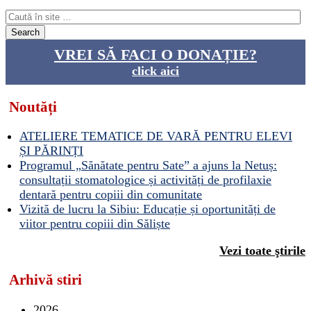
VREI SĂ FACI O DONAȚIE?
click aici
Noutăți
ATELIERE TEMATICE DE VARĂ PENTRU ELEVI
ȘI PĂRINȚI
Programul „Sănătate pentru Sate” a ajuns la Netuș:
consultații stomatologice și activități de profilaxie
dentară pentru copiii din comunitate
Vizită de lucru la Sibiu: Educație și oportunități de
viitor pentru copiii din Săliște
Vezi toate ştirile
Arhivă stiri
2026