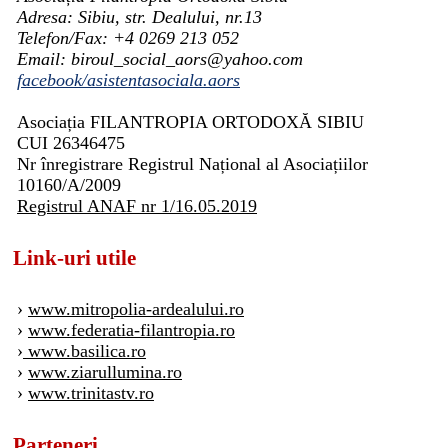
Adresa: Sibiu, str. Dealului, nr.13
Telefon/Fax: +4 0269 213 052
Email: biroul_social_aors@yahoo.com
facebook/asistentasociala.aors
Asociația FILANTROPIA ORTODOXĂ SIBIU
CUI 26346475
Nr înregistrare Registrul Național al Asociațiilor
10160/A/2009
Registrul ANAF nr 1/16.05.2019
Link-uri utile
›
www.mitropolia-ardealului.ro
›
www.federatia-filantropia.ro
›
www.basilica.ro
›
www.ziarullumina.ro
›
www.trinitastv.ro
Parteneri