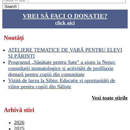
VREI SĂ FACI O DONAȚIE?
click aici
Noutăți
ATELIERE TEMATICE DE VARĂ PENTRU ELEVI
ȘI PĂRINȚI
Programul „Sănătate pentru Sate” a ajuns la Netuș:
consultații stomatologice și activități de profilaxie
dentară pentru copiii din comunitate
Vizită de lucru la Sibiu: Educație și oportunități de
viitor pentru copiii din Săliște
Vezi toate ştirile
Arhivă stiri
2026
2025