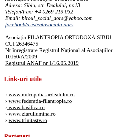
Adresa: Sibiu, str. Dealului, nr.13
Telefon/Fax: +4 0269 213 052
Email: biroul_social_aors@yahoo.com
facebook/asistentasociala.aors
Asociația FILANTROPIA ORTODOXĂ SIBIU
CUI 26346475
Nr înregistrare Registrul Național al Asociațiilor
10160/A/2009
Registrul ANAF nr 1/16.05.2019
Link-uri utile
›
www.mitropolia-ardealului.ro
›
www.federatia-filantropia.ro
›
www.basilica.ro
›
www.ziarullumina.ro
›
www.trinitastv.ro
Parteneri