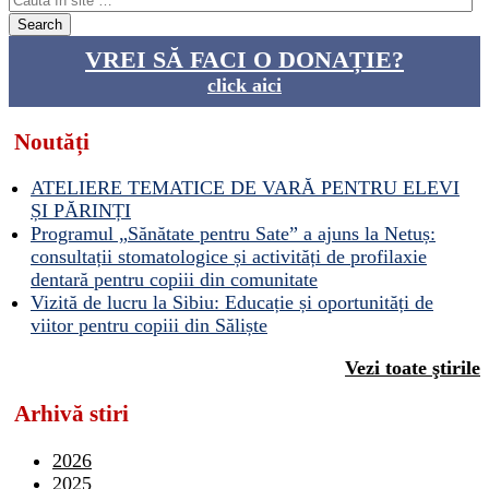
VREI SĂ FACI O DONAȚIE?
click aici
Noutăți
ATELIERE TEMATICE DE VARĂ PENTRU ELEVI
ȘI PĂRINȚI
Programul „Sănătate pentru Sate” a ajuns la Netuș:
consultații stomatologice și activități de profilaxie
dentară pentru copiii din comunitate
Vizită de lucru la Sibiu: Educație și oportunități de
viitor pentru copiii din Săliște
Vezi toate ştirile
Arhivă stiri
2026
2025