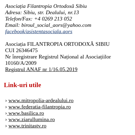
Asociația Filantropia Ortodoxă Sibiu
Adresa: Sibiu, str. Dealului, nr.13
Telefon/Fax: +4 0269 213 052
Email: biroul_social_aors@yahoo.com
facebook/asistentasociala.aors
Asociația FILANTROPIA ORTODOXĂ SIBIU
CUI 26346475
Nr înregistrare Registrul Național al Asociațiilor
10160/A/2009
Registrul ANAF nr 1/16.05.2019
Link-uri utile
›
www.mitropolia-ardealului.ro
›
www.federatia-filantropia.ro
›
www.basilica.ro
›
www.ziarullumina.ro
›
www.trinitastv.ro