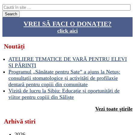
VREI SĂ FACI O DONAȚIE?
click aici
Noutăți
ATELIERE TEMATICE DE VARĂ PENTRU ELEVI
ȘI PĂRINȚI
Programul „Sănătate pentru Sate” a ajuns la Netuș:
consultații stomatologice și activități de profilaxie
dentară pentru copiii din comunitate
Vizită de lucru la Sibiu: Educație și oportunități de
viitor pentru copiii din Săliște
Vezi toate ştirile
Arhivă stiri
2026