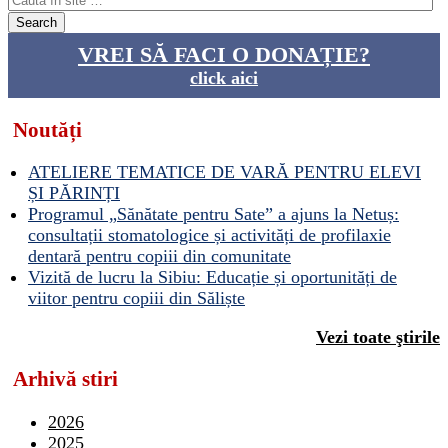
VREI SĂ FACI O DONAȚIE?
click aici
Noutăți
ATELIERE TEMATICE DE VARĂ PENTRU ELEVI
ȘI PĂRINȚI
Programul „Sănătate pentru Sate” a ajuns la Netuș:
consultații stomatologice și activități de profilaxie
dentară pentru copiii din comunitate
Vizită de lucru la Sibiu: Educație și oportunități de
viitor pentru copiii din Săliște
Vezi toate ştirile
Arhivă stiri
2026
2025