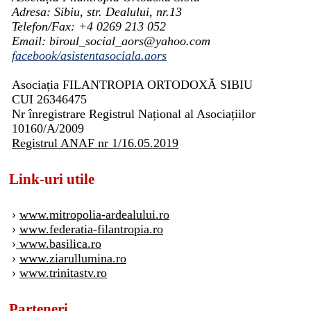
Adresa: Sibiu, str. Dealului, nr.13
Telefon/Fax: +4 0269 213 052
Email: biroul_social_aors@yahoo.com
facebook/asistentasociala.aors
Asociația FILANTROPIA ORTODOXĂ SIBIU
CUI 26346475
Nr înregistrare Registrul Național al Asociațiilor
10160/A/2009
Registrul ANAF nr 1/16.05.2019
Link-uri utile
›
www.mitropolia-ardealului.ro
›
www.federatia-filantropia.ro
›
www.basilica.ro
›
www.ziarullumina.ro
›
www.trinitastv.ro
Parteneri