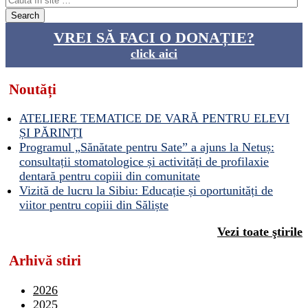
VREI SĂ FACI O DONAȚIE?
click aici
Noutăți
ATELIERE TEMATICE DE VARĂ PENTRU ELEVI
ȘI PĂRINȚI
Programul „Sănătate pentru Sate” a ajuns la Netuș:
consultații stomatologice și activități de profilaxie
dentară pentru copiii din comunitate
Vizită de lucru la Sibiu: Educație și oportunități de
viitor pentru copiii din Săliște
Vezi toate ştirile
Arhivă stiri
2026
2025