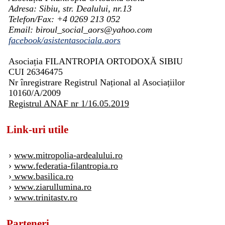
Adresa: Sibiu, str. Dealului, nr.13
Telefon/Fax: +4 0269 213 052
Email: biroul_social_aors@yahoo.com
facebook/asistentasociala.aors
Asociația FILANTROPIA ORTODOXĂ SIBIU
CUI 26346475
Nr înregistrare Registrul Național al Asociațiilor
10160/A/2009
Registrul ANAF nr 1/16.05.2019
Link-uri utile
›
www.mitropolia-ardealului.ro
›
www.federatia-filantropia.ro
›
www.basilica.ro
›
www.ziarullumina.ro
›
www.trinitastv.ro
Parteneri