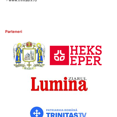
›
www.trinitastv.ro
Parteneri