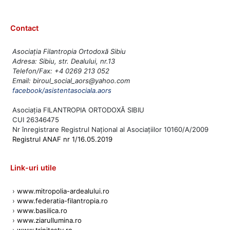
Contact
Asociația Filantropia Ortodoxă Sibiu
Adresa: Sibiu, str. Dealului, nr.13
Telefon/Fax: +4 0269 213 052
Email: biroul_social_aors@yahoo.com
facebook/asistentasociala.aors
Asociația FILANTROPIA ORTODOXĂ SIBIU
CUI 26346475
Nr înregistrare Registrul Național al Asociațiilor 10160/A/2009
Registrul ANAF nr 1/16.05.2019
Link-uri utile
›
www.mitropolia-ardealului.ro
›
www.federatia-filantropia.ro
›
www.basilica.ro
›
www.ziarullumina.ro