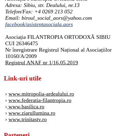
Adresa: Sibiu, str. Dealului, nr.13
Telefon/Fax: +4 0269 213 052
Email: biroul_social_aors@yahoo.com
facebook/asistentasociala.aors
Asociația FILANTROPIA ORTODOXĂ SIBIU
CUI 26346475
Nr înregistrare Registrul Național al Asociațiilor
10160/A/2009
Registrul ANAF nr 1/16.05.2019
Link-uri utile
›
www.mitropolia-ardealului.ro
›
www.federatia-filantropia.ro
›
www.basilica.ro
›
www.ziarullumina.ro
›
www.trinitastv.ro
Parteneri