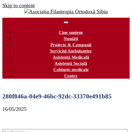
Skip to content
Cine suntem
Noutăți
Proiecte & Campanii
Serviciul Ambulanțier
Asistență Medicală
Asistență Socială
Cabinete medicale
Centre
280f846a-04e9-46bc-92dc-33370e491b85
16/05/2025