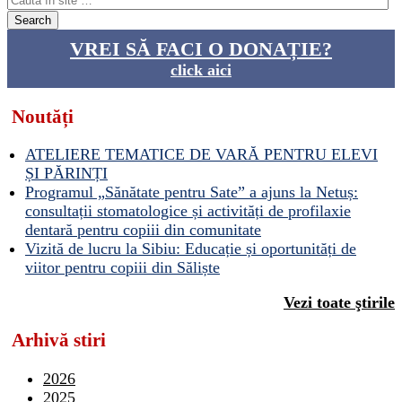
VREI SĂ FACI O DONAȚIE?
click aici
Noutăți
ATELIERE TEMATICE DE VARĂ PENTRU ELEVI
ȘI PĂRINȚI
Programul „Sănătate pentru Sate” a ajuns la Netuș:
consultații stomatologice și activități de profilaxie
dentară pentru copiii din comunitate
Vizită de lucru la Sibiu: Educație și oportunități de
viitor pentru copiii din Săliște
Vezi toate ştirile
Arhivă stiri
2026
2025