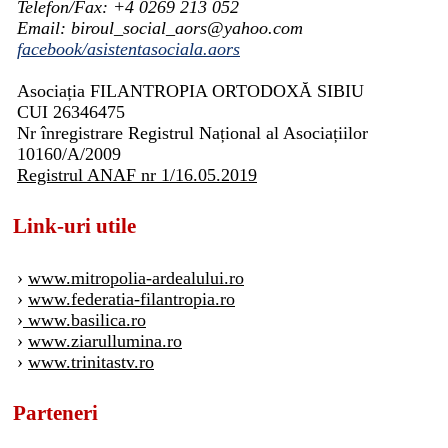
Telefon/Fax: +4 0269 213 052
Email: biroul_social_aors@yahoo.com
facebook/asistentasociala.aors
Asociația FILANTROPIA ORTODOXĂ SIBIU
CUI 26346475
Nr înregistrare Registrul Național al Asociațiilor
10160/A/2009
Registrul ANAF nr 1/16.05.2019
Link-uri utile
›
www.mitropolia-ardealului.ro
›
www.federatia-filantropia.ro
›
www.basilica.ro
›
www.ziarullumina.ro
›
www.trinitastv.ro
Parteneri