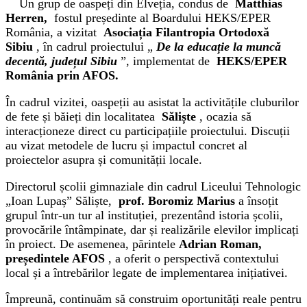
Un grup de oaspeți din Elveția, condus de
Matthias
Herren,
fostul președinte al Boardului HEKS/EPER
România, a vizitat
Asociația Filantropia Ortodoxă
Sibiu
, în cadrul proiectului „
De la educație la muncă
decentă, județul Sibiu
”, implementat de
HEKS/EPER
România prin AFOS.
În cadrul vizitei, oaspeții au asistat la activitățile cluburilor
de fete și băieți din localitatea
Săliște
, ocazia să
interacționeze direct cu participațiile proiectului. Discuții
au vizat metodele de lucru și impactul concret al
proiectelor asupra și comunității locale.
Directorul școlii gimnaziale din cadrul Liceului Tehnologic
„Ioan Lupaș” Săliște,
prof. Boromiz Marius
a însoțit
grupul într-un tur al instituției, prezentând istoria școlii,
provocările întâmpinate, dar și realizările elevilor implicați
în proiect. De asemenea, părintele
Adrian Roman,
președintele AFOS
, a oferit o perspectivă contextului
local și a întrebărilor legate de implementarea inițiativei.
Împreună, continuăm să construim oportunități reale pentru