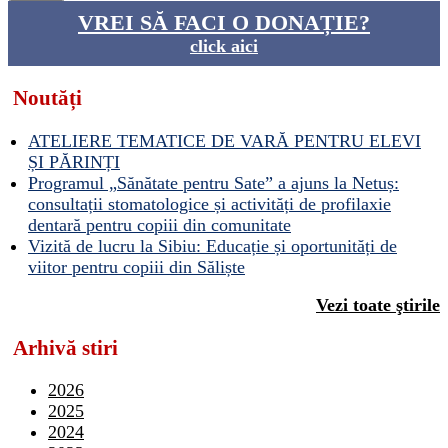
VREI SĂ FACI O DONAȚIE?
click aici
Noutăți
ATELIERE TEMATICE DE VARĂ PENTRU ELEVI
ȘI PĂRINȚI
Programul „Sănătate pentru Sate” a ajuns la Netuș:
consultații stomatologice și activități de profilaxie
dentară pentru copiii din comunitate
Vizită de lucru la Sibiu: Educație și oportunități de
viitor pentru copiii din Săliște
Vezi toate ştirile
Arhivă stiri
2026
2025
2024