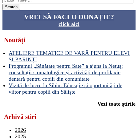
VREI SĂ FACI O DONAȚIE?
click aici
Noutăți
ATELIERE TEMATICE DE VARĂ PENTRU ELEVI
ȘI PĂRINȚI
Programul „Sănătate pentru Sate” a ajuns la Netuș:
consultații stomatologice și activități de profilaxie
dentară pentru copiii din comunitate
Vizită de lucru la Sibiu: Educație și oportunități de
viitor pentru copiii din Săliște
Vezi toate ştirile
Arhivă stiri
2026
2025