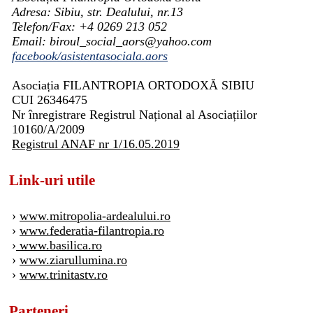
Adresa: Sibiu, str. Dealului, nr.13
Telefon/Fax: +4 0269 213 052
Email: biroul_social_aors@yahoo.com
facebook/asistentasociala.aors
Asociația FILANTROPIA ORTODOXĂ SIBIU
CUI 26346475
Nr înregistrare Registrul Național al Asociațiilor
10160/A/2009
Registrul ANAF nr 1/16.05.2019
Link-uri utile
›
www.mitropolia-ardealului.ro
›
www.federatia-filantropia.ro
›
www.basilica.ro
›
www.ziarullumina.ro
›
www.trinitastv.ro
Parteneri