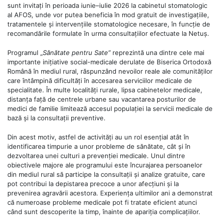
sunt invitați în perioada iunie–iulie 2026 la cabinetul stomatologic
al AFOS, unde vor putea beneficia în mod gratuit de investigațiile,
tratamentele și intervențiile stomatologice necesare, în funcție de
recomandările formulate în urma consultațiilor efectuate la Netuș.
Programul „
Sănătate pentru Sate”
reprezintă una dintre cele mai
importante inițiative social-medicale derulate de Biserica Ortodoxă
Română în mediul rural, răspunzând nevoilor reale ale comunităților
care întâmpină dificultăți în accesarea serviciilor medicale de
specialitate. În multe localități rurale, lipsa cabinetelor medicale,
distanța față de centrele urbane sau vacantarea posturilor de
medici de familie limitează accesul populației la servicii medicale de
bază și la consultații preventive.
Din acest motiv, astfel de activități au un rol esențial atât în
identificarea timpurie a unor probleme de sănătate, cât și în
dezvoltarea unei culturi a prevenției medicale. Unul dintre
obiectivele majore ale programului este încurajarea persoanelor
din mediul rural să participe la consultații și analize gratuite, care
pot contribui la depistarea precoce a unor afecțiuni și la
prevenirea agravării acestora. Experiența ultimilor ani a demonstrat
că numeroase probleme medicale pot fi tratate eficient atunci
când sunt descoperite la timp, înainte de apariția complicațiilor.