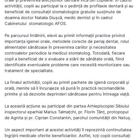
activității, copiii au participat la o ședință de profilaxie dentară și au
beneficiat de consultații stomatologice gratuite susținute de
doamna doctor Natalia Giușcă, medic dentist și în cadrul
Cabinetului stomatologic AFOS.
Pe parcursul întâlnirii, elevii au primit informații practice privind
importanța igienei orale, metodele corecte de periaj dentar, rolul
alimentației sănătoase în prevenirea cariilor și necesitatea
controalelor periodice la medicul stomatolog. Totodată, fiecare
copil a beneficiat de o evaluare a stării de sănătate orală, fiind
identificate eventualele probleme care necesită monitorizare sau
tratament de specialitate.
La finalul activității, copiii au primit pachete de igienă corporală și
orală, menite să îi încurajeze să pună în practică recomandările
primite și să dezvolte deprinderi sănătoase pentru întreaga viață.
La această acțiune au participat din partea Arhiepiscopiei Sibiului
inspectorul eparhial Marius Talmațchi, pr. Florin Țânț, protopopul
de Agnita și pr. Ciprian Constantin, parohul comunității din Netuș.
Un aspect important al acestei activități îl reprezintă continuitatea
îngrijirii medicale oferite beneficiarilor. Astfel, toți copiii consultați