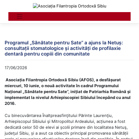
Skip
to
content
Programul „Sănătate pentru Sate” a ajuns la Netuș:
consultații stomatologice și activități de profilaxie
dentară pentru copiii din comunitate
17/06/2026
Asociația Filantropia Ortodoxă Sibiu (AFOS), a desfășurat
miercuri, 10 iunie, o nouă activitate în cadrul Programului
Național „Sănătate pentru Sate”, inițiat de Patriarhia Română și
implementat la nivelul Arhiepiscopiei Sibiului începând cu anul
2016.
Cu binecuvântarea Înaltpreasfinţitului Părinte Laurenţiu,
Arhiepiscopul Sibiului şi Mitropolitul Ardealului, acțiunea a fost
dedicată celor 50 de elevi ai școlii primare din localitatea Netuş,
judeţul Sibiu, și a avut ca obiectiv principal promovarea sănătății
orale și prevenirea afecțiunilor dentare încă din copilărie. În cadrul