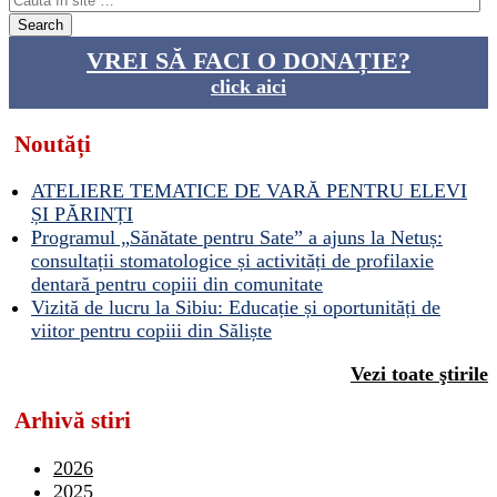
VREI SĂ FACI O DONAȚIE?
click aici
Noutăți
ATELIERE TEMATICE DE VARĂ PENTRU ELEVI
ȘI PĂRINȚI
Programul „Sănătate pentru Sate” a ajuns la Netuș:
consultații stomatologice și activități de profilaxie
dentară pentru copiii din comunitate
Vizită de lucru la Sibiu: Educație și oportunități de
viitor pentru copiii din Săliște
Vezi toate ştirile
Arhivă stiri
2026
2025