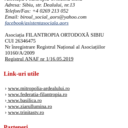
Adresa: Sibiu, str. Dealului, nr.13
Telefon/Fax: +4 0269 213 052
Email: biroul_social_aors@yahoo.com
facebook/asistentasociala.aors
Asociația FILANTROPIA ORTODOXĂ SIBIU
CUI 26346475
Nr înregistrare Registrul Național al Asociațiilor
10160/A/2009
Registrul ANAF nr 1/16.05.2019
Link-uri utile
›
www.mitropolia-ardealului.ro
›
www.federatia-filantropia.ro
›
www.basilica.ro
›
www.ziarullumina.ro
›
www.trinitastv.ro
Parteneri