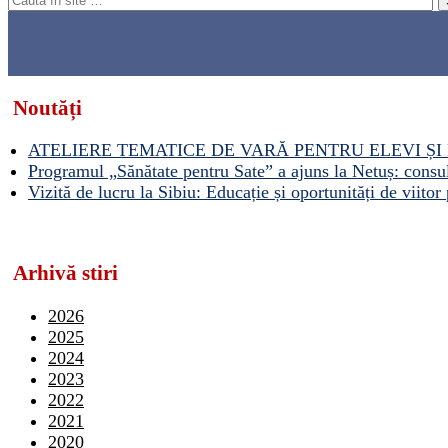
Noutăți
ATELIERE TEMATICE DE VARĂ PENTRU ELEVI ȘI 
Programul „Sănătate pentru Sate” a ajuns la Netuș: consult
Vizită de lucru la Sibiu: Educație și oportunități de viitor 
Arhivă stiri
2026
2025
2024
2023
2022
2021
2020