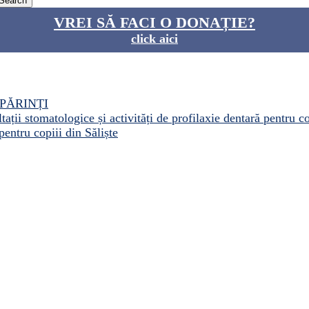
VREI SĂ FACI O DONAȚIE?
click aici
PĂRINȚI
ații stomatologice și activități de profilaxie dentară pentru c
pentru copiii din Săliște