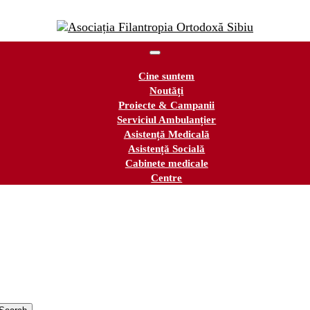
Cine suntem
Noutăți
Proiecte & Campanii
Serviciul Ambulanțier
Asistență Medicală
Asistență Socială
Cabinete medicale
Centre