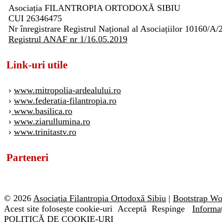
Asociația FILANTROPIA ORTODOXĂ SIBIU
CUI 26346475
Nr înregistrare Registrul Național al Asociațiilor 10160/A/
Registrul ANAF nr 1/16.05.2019
Link-uri utile
›
www.mitropolia-ardealului.ro
›
www.federatia-filantropia.ro
›
www.basilica.ro
›
www.ziarullumina.ro
›
www.trinitastv.ro
Parteneri
© 2026
Asociația Filantropia Ortodoxă Sibiu
|
Bootstrap W
Acest site folosește cookie-uri
Acceptă
Respinge
Informaț
POLITICĂ DE COOKIE-URI