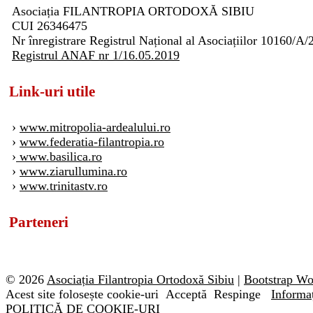
Asociația FILANTROPIA ORTODOXĂ SIBIU
CUI 26346475
Nr înregistrare Registrul Național al Asociațiilor 10160/A/
Registrul ANAF nr 1/16.05.2019
Link-uri utile
›
www.mitropolia-ardealului.ro
›
www.federatia-filantropia.ro
›
www.basilica.ro
›
www.ziarullumina.ro
›
www.trinitastv.ro
Parteneri
© 2026
Asociația Filantropia Ortodoxă Sibiu
|
Bootstrap W
Acest site folosește cookie-uri
Acceptă
Respinge
Informaț
POLITICĂ DE COOKIE-URI