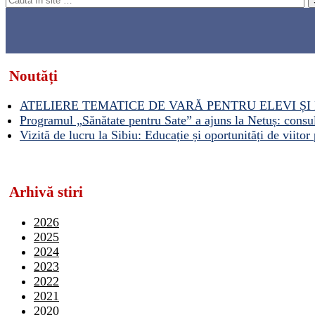
Noutăți
ATELIERE TEMATICE DE VARĂ PENTRU ELEVI ȘI 
Programul „Sănătate pentru Sate” a ajuns la Netuș: consult
Vizită de lucru la Sibiu: Educație și oportunități de viitor 
Arhivă stiri
2026
2025
2024
2023
2022
2021
2020