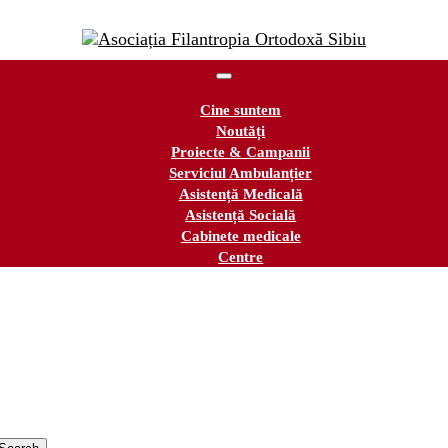
Cine suntem
Noutăți
Proiecte & Campanii
Serviciul Ambulanțier
Asistență Medicală
Asistență Socială
Cabinete medicale
Centre