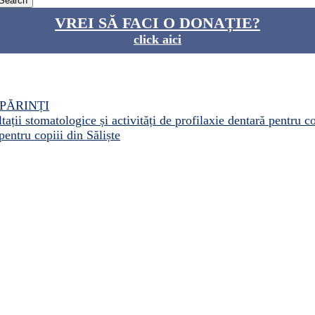
VREI SĂ FACI O DONAȚIE?
click aici
PĂRINȚI
ații stomatologice și activități de profilaxie dentară pentru c
pentru copiii din Săliște